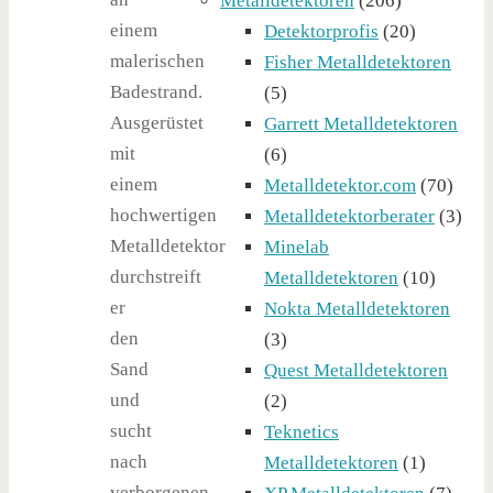
Metalldetektoren
(206)
einem
Detektorprofis
(20)
malerischen
Fisher Metalldetektoren
Badestrand.
(5)
Ausgerüstet
Garrett Metalldetektoren
mit
(6)
einem
Metalldetektor.com
(70)
hochwertigen
Metalldetektorberater
(3)
Metalldetektor
Minelab
durchstreift
Metalldetektoren
(10)
er
Nokta Metalldetektoren
den
(3)
Sand
Quest Metalldetektoren
und
(2)
sucht
Teknetics
nach
Metalldetektoren
(1)
verborgenen