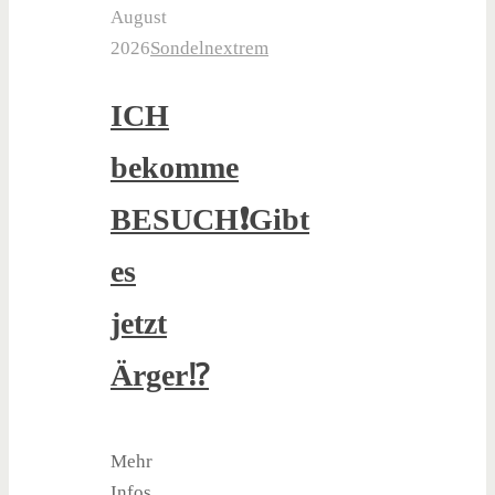
August
2026
Sondelnextrem
ICH
bekomme
BESUCH❗️Gibt
es
jetzt
Ärger⁉️
Mehr
Infos