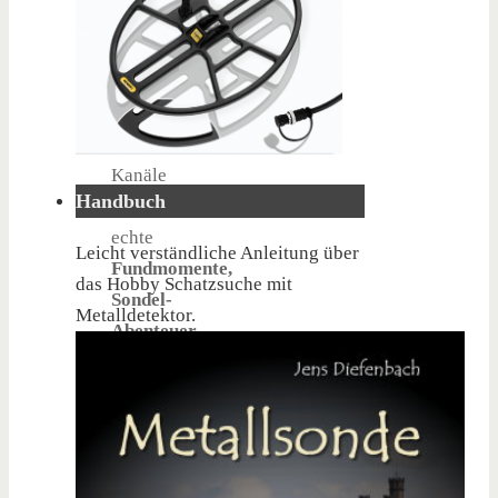
zur
richtigen
Ausrüstung
.
Die
vorgestellten
Kanäle
Handbuch
zeigen
echte
Leicht verständliche Anleitung über
Fundmomente,
das Hobby Schatzsuche mit
Sondel-
Metalldetektor.
Abenteuer
und
Einblicke
in
die
Welt