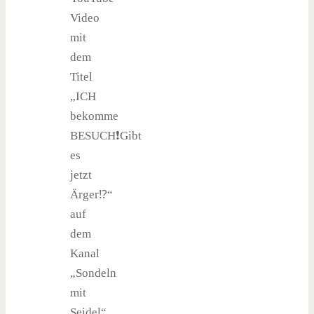
Video
mit
dem
Titel
„ICH
bekomme
BESUCH❗️Gibt
es
jetzt
Ärger⁉️“
auf
dem
Kanal
„Sondeln
mit
Seidel“