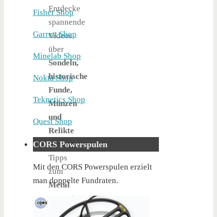
Entdecke
Fisher Shop
spannende
Garrett Shop
Videos
über
Minelab Shop
Sondeln,
historische
Nokta Shop
Funde,
Teknetics Shop
Münzen
und
Quest Shop
Relikte
CORS Powerspulen
sowie
Tipps
Mit den CORS Powerspulen erzielt
zum
man doppelte Fundraten.
Metal
Detecting
und