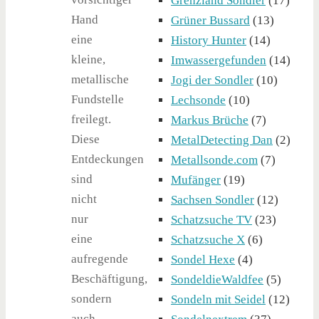
Grenzland Sondler
(17)
Hand
Grüner Bussard
(13)
eine
History Hunter
(14)
kleine,
Imwassergefunden
(14)
metallische
Jogi der Sondler
(10)
Fundstelle
Lechsonde
(10)
freilegt.
Markus Brüche
(7)
Diese
MetalDetecting Dan
(2)
Entdeckungen
Metallsonde.com
(7)
sind
Mufänger
(19)
nicht
Sachsen Sondler
(12)
nur
Schatzsuche TV
(23)
eine
Schatzsuche X
(6)
aufregende
Sondel Hexe
(4)
Beschäftigung,
SondeldieWaldfee
(5)
sondern
Sondeln mit Seidel
(12)
auch