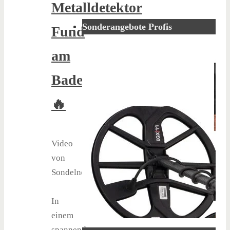
Metalldetektor
Sonderangebote Profis
Fund
am
Badestrand
🔥
Video
von
Sondelnextrem.
In
einem
spannenden