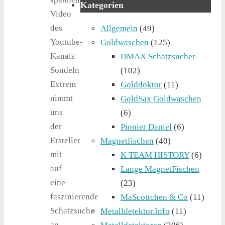
Kategorien
Video
des
Allgemein
(49)
Youtube-
Goldwaschen
(125)
Kanals
DMAX Schatzsucher
Sondeln
(102)
Metalldetektor-Profi-Set,
Multifrequenz, wasserdicht bis 5m
Extrem
Golddoktor
(11)
Tauchtiefe
nimmt
GoldSax Goldwaschen
uns
(6)
der
Pionier Daniel
(6)
Ersteller
Magnetfischen
(40)
mit
K TEAM HISTORY
(6)
auf
Lange MagnetFischen
eine
(23)
faszinierende
MaScottchen & Co
(11)
Schatzsuche
Metalldetektor.Info
(11)
an