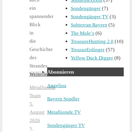
Sondelnextrem
(37)
ein
Sondengänger
(7)
spannender
Sondengänger TV
(3)
Blick
Subterran Bayern
(5)
in
The Mole’s
(6)
die
TreasureHunting 2.0
(10)
Geschichte
TreasurErdinger
(57)
des
Yellow Duck Digger
(8)
Strandes.
Abonnieren
Weiterlesen…
Angelina
Metallsonde
Team
Bayern Sondler
5.
August
Metallsonde.TV
2026
Sondengänger TV
5.