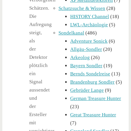
XP Metalldetektoren
(7)
Schätzen.
Schatzsuche & Wissen
(28)
Die
HISTORY Channel
(18)
Aufregung
LWL-Archäologie
(5)
steigt,
Sondelkanal
(486)
als
Adventure Sonick
(6)
der
Allgäu-Sondler
(20)
Detektor
Arkeolog
(26)
plötzlich
Bayern Sondler
(19)
ein
Bernds Sondelreise
(13)
Signal
Brandenburg Sondler
(5)
aussendet
Gebrüder Lange
(9)
und
German Treasure Hunter
der
(23)
Ersteller
Great Treasure Hunter
mit
(7)
vorsichtiger