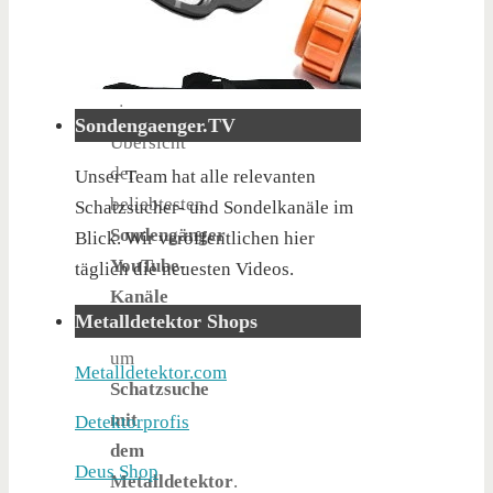
Kategorie
findest
du
eine
Sondengaenger.TV
Übersicht
der
Unser Team hat alle relevanten
beliebtesten
Schatzsucher- und Sondelkanäle im
Sondengänger
Blick. Wir veröffentlichen hier
YouTube-
täglich die neuesten Videos.
Wasserdicht, Schiebegestänge,
ideal für Hobbyeinsteiger! Ab 349
Kanäle
€!
Metalldetektor Shops
rund
um
Metalldetektor.com
Schatzsuche
mit
Detektorprofis
dem
Deus Shop
Metalldetektor
.