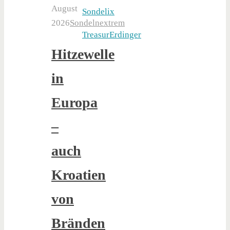
August
Sondelix
2026
Sondelnextrem
TreasurErdinger
Hitzewelle
in
Europa
–
auch
Kroatien
von
Bränden