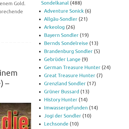
Sondelkanal
(488)
benem Gold.
Adventure Sonick
(6)
sprechende
Allgäu-Sondler
(21)
Arkeolog
(26)
Bayern Sondler
(19)
Bernds Sondelreise
(13)
Brandenburg Sondler
(5)
Gebrüder Lange
(9)
German Treasure Hunter
(24)
einem
Great Treasure Hunter
(7)
) –
Grenzland Sondler
(17)
Grüner Bussard
(13)
History Hunter
(14)
Imwassergefunden
(14)
Jogi der Sondler
(10)
Lechsonde
(10)