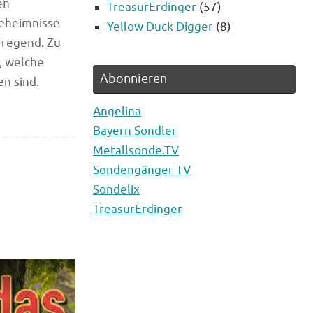
en
TreasurErdinger
(57)
Geheimnisse
Yellow Duck Digger
(8)
fregend. Zu
, welche
Abonnieren
n sind.
Angelina
Bayern Sondler
Metallsonde.TV
Sondengänger TV
Sondelix
TreasurErdinger