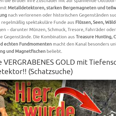
n die Brüder ihre Zuschauer mit auf spannende Outdoor
 mit
Metalldetektoren, starken Bergemagneten und teilw
ung
nach verlorenen oder historischen Gegenständen su
 regelmäßig spektakuläre Funde aus
Flüssen, Seen, Wäld
en – darunter Münzen, Schmuck, Tresore, Fahrräder ode
e Gegenstände. Die Kombination aus
Treasure Hunting, 
nd echten Fundmomenten
macht den Kanal besonders unt
ing und Magnetfischen
beliebt.
he VERGRABENES GOLD mit Tiefens
tektor!! (Schatzsuche)