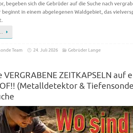
r, begeben sich die Gebrüder auf die Suche nach vergra
r beginnt in einem abgelegenen Waldgebiet, das vielver
t.
n…
sonde Team
24. Juli 2026
Gebrüder Lange
he VERGRABENE ZEITKAPSELN auf 
F!! (Metalldetektor & Tiefensonde
uche