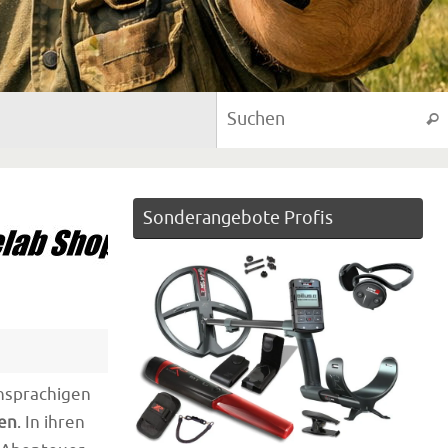
Suc
Sonderangebote Profis
hsprachigen
en
. In ihren