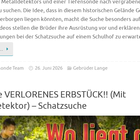
s Metalldetektors und einer Tiefensonde nach vergraben
u suchen. Die Idee, dass in diesem historischen Gelände 
verborgen liegen könnten, macht die Suche besonders au
deos stellen die Brüder ihre Ausrüstung vor und erklären
ngen bei der Schatzsuche auf einem Schulhof zu erwarte
n…
sonde Team
26. Juni 2026
Gebrüder Lange
he VERLORENES ERBSTÜCK!! (Mit
tektor) – Schatzsuche