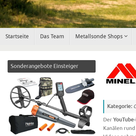
Zum
Startseite
Das Team
Metallsonde Shops
Inhalt
springen
Sonderangebote Einsteiger
Kategorie:
G
Der
YouTube-
Kanälen run