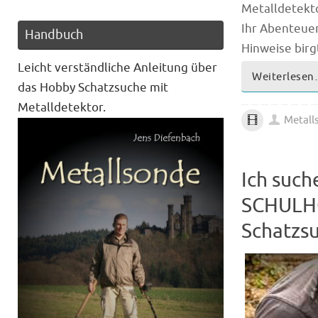
Metalldetekto
Ihr Abenteue
Handbuch
Hinweise birg
Leicht verständliche Anleitung über
Weiterlese
das Hobby Schatzsuche mit
Metalldetektor.
Metall
Ich suc
SCHULHO
Schatzs