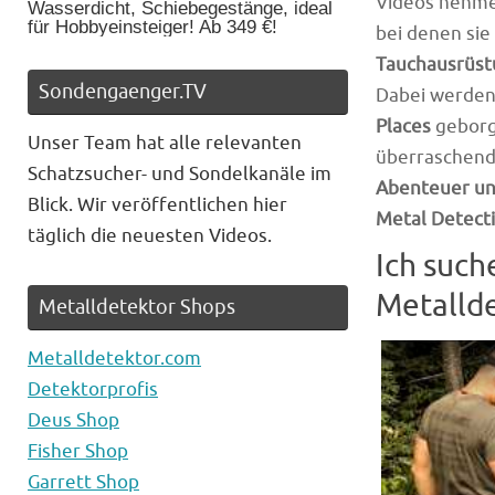
Videos nehme
Wasserdicht, Schiebegestänge, ideal
für Hobbyeinsteiger! Ab 349 €!
bei denen sie
Tauchausrüst
Sondengaenger.TV
Dabei werden
Places
geborg
Unser Team hat alle relevanten
überraschend
Schatzsucher- und Sondelkanäle im
Abenteuer u
Blick. Wir veröffentlichen hier
Metal Detect
täglich die neuesten Videos.
Ich suc
Metallde
Metalldetektor Shops
Metalldetektor.com
Detektorprofis
Deus Shop
Fisher Shop
Garrett Shop