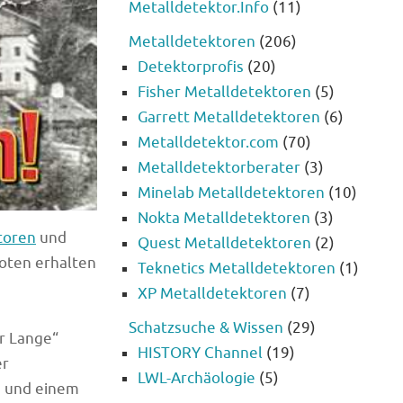
Metalldetektor.Info
(11)
Metalldetektoren
(206)
Detektorprofis
(20)
Fisher Metalldetektoren
(5)
Garrett Metalldetektoren
(6)
Metalldetektor.com
(70)
Metalldetektorberater
(3)
Minelab Metalldetektoren
(10)
Nokta Metalldetektoren
(3)
toren
und
Quest Metalldetektoren
(2)
oten erhalten
Teknetics Metalldetektoren
(1)
XP Metalldetektoren
(7)
Schatzsuche & Wissen
(29)
r Lange“
HISTORY Channel
(19)
er
LWL-Archäologie
(5)
e und einem