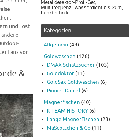
-Abenteuer,
Metalldetektor-Profi-Set,
Multifrequenz, wasserdicht bis 5m
eise
Tauchtiefe
chen.
ern und Lost
Kategorien
r andere
Outdoor-
Allgemein
(49)
er Fans von
Goldwaschen
(126)
DMAX Schatzsucher
(103)
onde &
Golddoktor
(11)
GoldSax Goldwaschen
(6)
Pionier Daniel
(6)
Magnetfischen
(40)
K TEAM HISTORY
(6)
Lange MagnetFischen
(23)
MaScottchen & Co
(11)