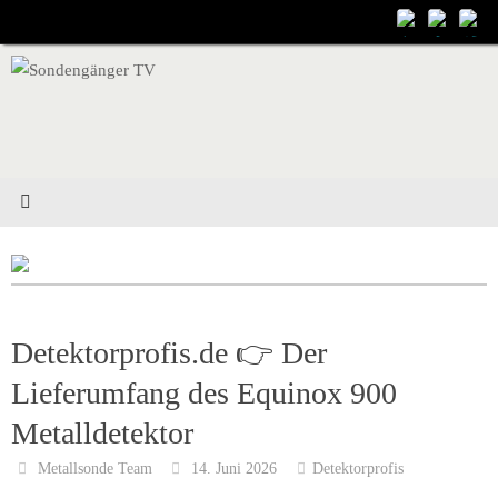
Zum
Inhalt
springen
Detektorprofis.de 👉 Der
Lieferumfang des Equinox 900
Metalldetektor
Metallsonde Team
14. Juni 2026
Detektorprofis