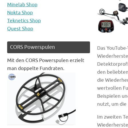
Minelab Shop
Nokta Shop
Teknetics Shop
Quest Shop
CORS Powerspulen
Das YouTube-
Wiederherste
Mit den CORS Powerspulen erzielt
Detektorprofi
man doppelte Fundraten.
den beliebten
die Wiederher
wertvollen Fu
Beispielen un
nutzt, um die
Im zweiten Te
Wiederherstel