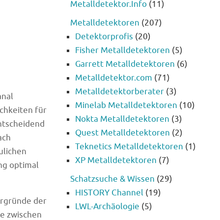
Metalldetektor.Info
(11)
Metalldetektoren
(207)
Detektorprofis
(20)
Fisher Metalldetektoren
(5)
Garrett Metalldetektoren
(6)
Metalldetektor.com
(71)
Metalldetektorberater
(3)
anal
Minelab Metalldetektoren
(10)
chkeiten für
Nokta Metalldetektoren
(3)
entscheidend
Quest Metalldetektoren
(2)
ach
Teknetics Metalldetektoren
(1)
ulichen
XP Metalldetektoren
(7)
ng optimal
Schatzsuche & Wissen
(29)
HISTORY Channel
(19)
ergründe der
LWL-Archäologie
(5)
de zwischen