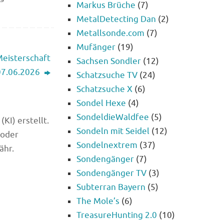
Markus Brüche
(7)
MetalDetecting Dan
(2)
Metallsonde.com
(7)
Mufänger
(19)
eisterschaft
Sachsen Sondler
(12)
07.06.2026
Schatzsuche TV
(24)
Schatzsuche X
(6)
Sondel Hexe
(4)
SondeldieWaldfee
(5)
KI) erstellt.
Sondeln mit Seidel
(12)
 oder
Sondelnextrem
(37)
ähr.
Sondengänger
(7)
Sondengänger TV
(3)
Subterran Bayern
(5)
The Mole’s
(6)
TreasureHunting 2.0
(10)