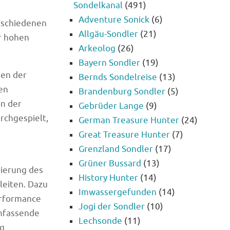
Sondelkanal
(491)
r
Adventure Sonick
(6)
erschiedenen
Allgäu-Sondler
(21)
r hohen
Arkeolog
(26)
Bayern Sondler
(19)
gen der
Bernds Sondelreise
(13)
en
Brandenburg Sondler
(5)
on der
Gebrüder Lange
(9)
rchgespielt,
German Treasure Hunter
(24)
Great Treasure Hunter
(7)
Grenzland Sondler
(17)
Grüner Bussard
(13)
rierung des
History Hunter
(14)
leiten. Dazu
Imwassergefunden
(14)
erformance
Jogi der Sondler
(10)
umfassende
Lechsonde
(11)
ng