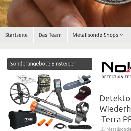
Zum
Startseite
Das Team
Metallsonde Shops
Inhalt
springen
Sonderangebote Einsteiger
Detekto
Wiederh
-Terra 
Metallsond