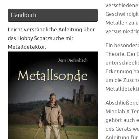
verschiedenen
Geschwindigke
Handbuch
Metallen zu u
Leicht verständliche Anleitung über
versus niedri
das Hobby Schatzsuche mit
Ein besonder
Metalldetektor.
Theorie. Der 
unterschiedli
Erkennung ha
um die Zusch
Metalldetekti
Abschließend 
Minelab X-Ter
gehört auch 
des Geräts we
Anleitung für