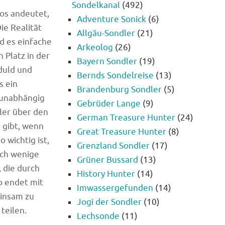
Sondelkanal
(492)
eos andeutet,
Adventure Sonick
(6)
ie Realität
Allgäu-Sondler
(21)
nd es einfache
Arkeolog
(26)
 Platz in der
Bayern Sondler
(19)
duld und
Bernds Sondelreise
(13)
s ein
Brandenburg Sondler
(5)
, unabhängig
Gebrüder Lange
(9)
ller über den
German Treasure Hunter
(24)
 gibt, wenn
Great Treasure Hunter
(8)
 wichtig ist,
Grenzland Sondler
(17)
rch wenige
Grüner Bussard
(13)
 die durch
History Hunter
(14)
o endet mit
Imwassergefunden
(14)
einsam zu
Jogi der Sondler
(10)
teilen.
Lechsonde
(11)