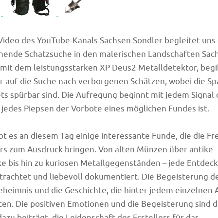
Video des YouTube-Kanals Sachsen Sondler begleitet uns 
nnende Schatzsuche in den malerischen Landschaften Sac
mit dem leistungsstarken XP Deus2 Metalldetektor, begib
 auf die Suche nach verborgenen Schätzen, wobei die S
ts spürbar sind. Die Aufregung beginnt mit jedem Signal 
 jedes Piepsen der Vorbote eines möglichen Fundes ist.
ibt es an diesem Tag einige interessante Funde, die die F
s zum Ausdruck bringen. Von alten Münzen über antike
 bis hin zu kuriosen Metallgegenständen – jede Entdeck
rachtet und liebevoll dokumentiert. Die Begeisterung de
eheimnis und die Geschichte, die hinter jedem einzelnen 
en. Die positiven Emotionen und die Begeisterung sind d
dazu beiträgt, die Leidenschaft des Erstellers für das