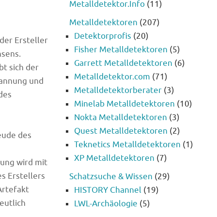
Metalldetektor.Info
(11)
Metalldetektoren
(207)
Detektorprofis
(20)
der Ersteller
Fisher Metalldetektoren
(5)
hsens.
Garrett Metalldetektoren
(6)
t sich der
Metalldetektor.com
(71)
pannung und
Metalldetektorberater
(3)
des
Minelab Metalldetektoren
(10)
Nokta Metalldetektoren
(3)
Quest Metalldetektoren
(2)
reude des
Teknetics Metalldetektoren
(1)
XP Metalldetektoren
(7)
ung wird mit
s Erstellers
Schatzsuche & Wissen
(29)
Artefakt
HISTORY Channel
(19)
eutlich
LWL-Archäologie
(5)