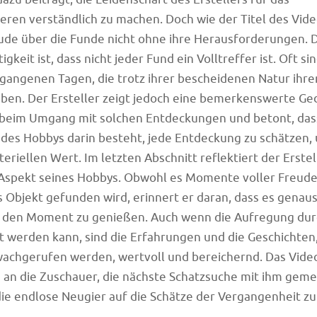
eren verständlich zu machen. Doch wie der Titel des Vid
eude über die Funde nicht ohne ihre Herausforderungen. D
gkeit ist, dass nicht jeder Fund ein Volltreffer ist. Oft si
gangenen Tagen, die trotz ihrer bescheidenen Natur ihren
ben. Der Ersteller zeigt jedoch eine bemerkenswerte Ge
 beim Umgang mit solchen Entdeckungen und betont, das
l des Hobbys darin besteht, jede Entdeckung zu schätzen
eriellen Wert. Im letzten Abschnitt reflektiert der Erste
Aspekt seines Hobbys. Obwohl es Momente voller Freude
s Objekt gefunden wird, erinnert er daran, dass es genauso
d den Moment zu genießen. Auch wenn die Aufregung du
 werden kann, sind die Erfahrungen und die Geschichten,
wachgerufen werden, wertvoll und bereichernd. Das Vide
 an die Zuschauer, die nächste Schatzsuche mit ihm gem
ie endlose Neugier auf die Schätze der Vergangenheit zu 