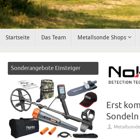
Zum
Startseite
Das Team
Metallsonde Shops
Inhalt
springen
Sonderangebote Einsteiger
Erst ko
Sondeln
Metallsond