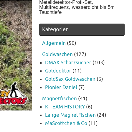
Metalldetektor-Profi-Set,
Multifrequenz, wasserdicht bis 5m
Tauchtiefe
Kategorien
Allgemein
(50)
Goldwaschen
(127)
DMAX Schatzsucher
(103)
Golddoktor
(11)
GoldSax Goldwaschen
(6)
Pionier Daniel
(7)
Magnetfischen
(41)
K TEAM HISTORY
(6)
Lange MagnetFischen
(24)
MaScottchen & Co
(11)