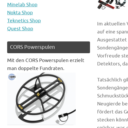
Minelab Shop
Nokta Shop
Teknetics Shop
Im aktuellen 
Quest Shop
auf eine spa
Ausgestattet 
CORS Powerspulen
Sondengänger
Vorfreude ste
Mit den CORS Powerspulen erzielt
Detektors, da
man doppelte Fundraten.
Tatsächlich g
Sondengänger
Schmuckstücke
Neugierde bet
fördert das G
stecken könnt
spürbar, was 