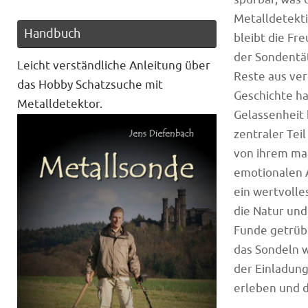
Metalldetekti
Handbuch
bleibt die Fr
der Sondentäti
Leicht verständliche Anleitung über
Reste aus ver
das Hobby Schatzsuche mit
Geschichte ha
Metalldetektor.
Gelassenheit
zentraler Tei
von ihrem mat
emotionalen 
ein wertvolle
die Natur un
Funde getrübt
das Sondeln 
der Einladung
erleben und d