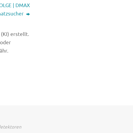
 FOLGE | DMAX
hatzsucher
KI) erstellt.
 oder
ähr.
detektoren