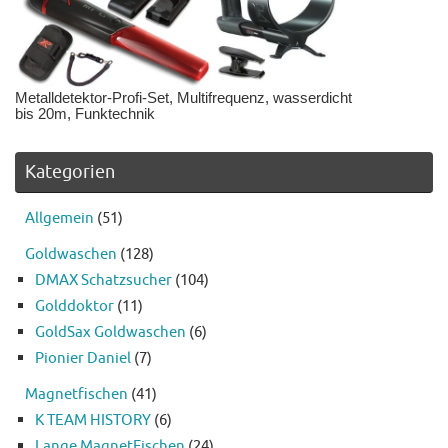
Metalldetektor-Profi-Set, Multifrequenz, wasserdicht
bis 20m, Funktechnik
Kategorien
Allgemein
(51)
Goldwaschen
(128)
DMAX Schatzsucher
(104)
Golddoktor
(11)
GoldSax Goldwaschen
(6)
Pionier Daniel
(7)
Magnetfischen
(41)
K TEAM HISTORY
(6)
Lange MagnetFischen
(24)