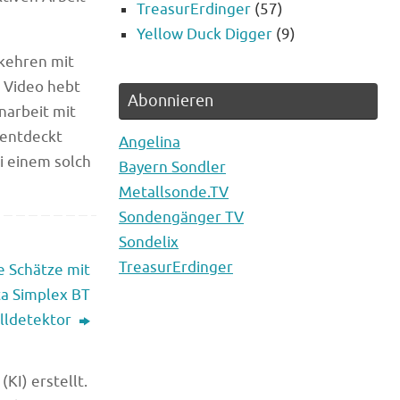
TreasurErdinger
(57)
Yellow Duck Digger
(9)
 kehren mit
s Video hebt
Abonnieren
arbeit mit
 entdeckt
Angelina
i einem solch
Bayern Sondler
Metallsonde.TV
Sondengänger TV
Sondelix
TreasurErdinger
 Schätze mit
a Simplex BT
lldetektor
KI) erstellt.