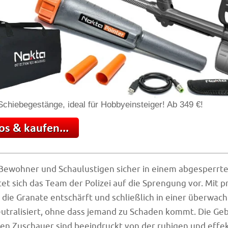
chiebegestänge, ideal für Hobbyeinsteiger! Ab 349 €!
Bewohner und Schaulustigen sicher in einem abgesperrte
tet sich das Team der Polizei auf die Sprengung vor. Mit p
d die Granate entschärft und schließlich in einer überwac
utralisiert, ohne dass jemand zu Schaden kommt. Die Ge
en Zuschauer sind beeindruckt von der ruhigen und effek