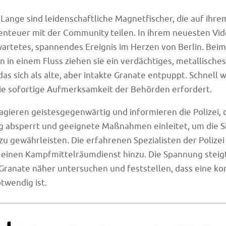
Lange sind leidenschaftliche Magnetfischer, die auf ihr
enteuer mit der Community teilen. In ihrem neuesten Vid
wartetes, spannendes Ereignis im Herzen von Berlin. Beim
 in einem Fluss ziehen sie ein verdächtiges, metallische
s sich als alte, aber intakte Granate entpuppt. Schnell wi
ie sofortige Aufmerksamkeit der Behörden erfordert.
agieren geistesgegenwärtig und informieren die Polizei
 absperrt und geeignete Maßnahmen einleitet, um die Si
 gewährleisten. Die erfahrenen Spezialisten der Polizei
 einen Kampfmittelräumdienst hinzu. Die Spannung steigt,
Granate näher untersuchen und feststellen, dass eine kon
twendig ist.