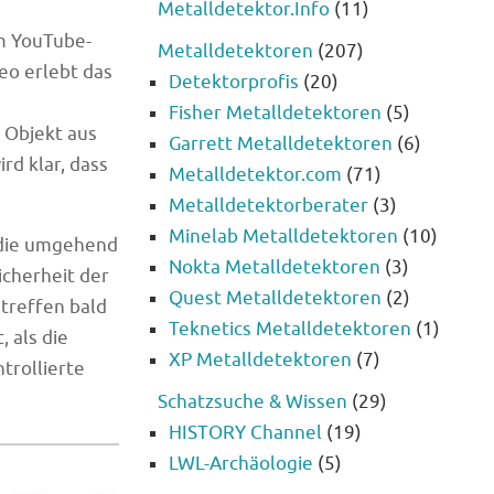
Metalldetektor.Info
(11)
em YouTube-
Metalldetektoren
(207)
eo erlebt das
Detektorprofis
(20)
Fisher Metalldetektoren
(5)
s Objekt aus
Garrett Metalldetektoren
(6)
rd klar, dass
Metalldetektor.com
(71)
Metalldetektorberater
(3)
Minelab Metalldetektoren
(10)
, die umgehend
Nokta Metalldetektoren
(3)
cherheit der
Quest Metalldetektoren
(2)
 treffen bald
Teknetics Metalldetektoren
(1)
 als die
XP Metalldetektoren
(7)
trollierte
Schatzsuche & Wissen
(29)
HISTORY Channel
(19)
LWL-Archäologie
(5)