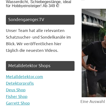
Wasserdicht, Schiebegestänge, ideal
für Hobbyeinsteiger! Ab 349 €!
Sondengaenger.TV
Unser Team hat alle relevanten
Schatzsucher- und Sondelkanäle im
Blick. Wir veröffentlichen hier
täglich die neuesten Videos.
Metalldetektor Shops
Metalldetektor.com
Detektorprofis
Deus Shop
Fisher Shop
Eine Auswahl
Garrett Shop