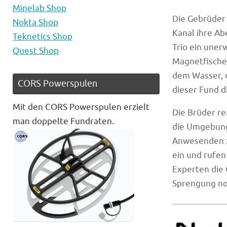
Minelab Shop
Die Gebrüder 
Nokta Shop
Kanal ihre Ab
Teknetics Shop
Trio ein uner
Quest Shop
Magnetfischen
dem Wasser, da
CORS Powerspulen
dieser Fund d
Mit den CORS Powerspulen erzielt
Die Brüder re
man doppelte Fundraten.
die Umgebung
Anwesenden zu
ein und rufen
Experten die 
Sprengung no