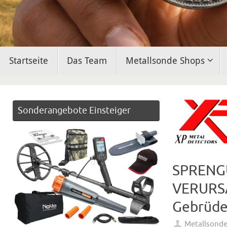
Zum
Startseite
Das Team
Metallsonde Shops
Inhalt
springen
Sonderangebote Einsteiger
SPRENGU
VERURS
Gebrüde
Metallsond