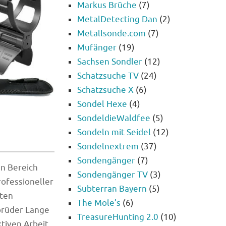
Markus Brüche
(7)
MetalDetecting Dan
(2)
Metallsonde.com
(7)
Mufänger
(19)
Sachsen Sondler
(12)
Schatzsuche TV
(24)
Schatzsuche X
(6)
Sondel Hexe
(4)
SondeldieWaldfee
(5)
Sondeln mit Seidel
(12)
Sondelnextrem
(37)
Sondengänger
(7)
n Bereich
Sondengänger TV
(3)
rofessioneller
Subterran Bayern
(5)
hten
The Mole’s
(6)
brüder Lange
TreasureHunting 2.0
(10)
tiven Arbeit