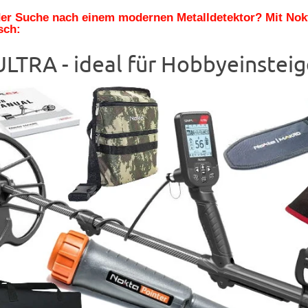
 der Suche nach einem modernen Metalldetektor? Mit No
sch:
LTRA - ideal für Hobbyeinsteig