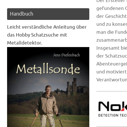
Der Erstelle
gefundenen Ob
Handbuch
der Geschicht
und zu konser
Leicht verständliche Anleitung über
man die Fund
das Hobby Schatzsuche mit
zusammenarbe
Metalldetektor.
Insgesamt bie
der Schatzsuc
Abenteuergeis
und motiviert
Verantwortun