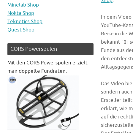
Shop
.
Minelab Shop
Nokta Shop
In dem Video 
Teknetics Shop
YouTube-Kana
Quest Shop
Reise in die 
bekannt für s
CORS Powerspulen
Funde aus der 
den entdeckte
Mit den CORS Powerspulen erzielt
Alltagsgegen
man doppelte Fundraten.
Das Video bie
sondern auch 
Ersteller tei
erklärt, wie 
auf die recht
sicherzustell