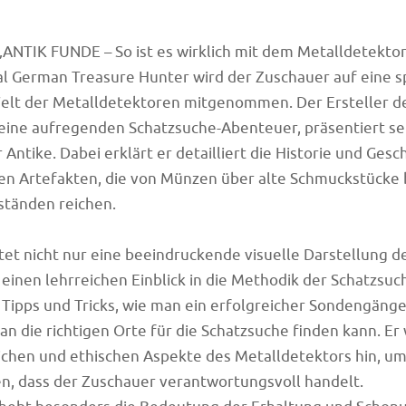
‚ANTIK FUNDE – So ist es wirklich mit dem Metalldetektor
l German Treasure Hunter wird der Zuschauer auf eine 
Welt der Metalldetektoren mitgenommen. Der Ersteller de
eine aufregenden Schatzsuche-Abenteuer, präsentiert se
Antike. Dabei erklärt er detailliert die Historie und Gesc
n Artefakten, die von Münzen über alte Schmuckstücke b
ständen reichen.
tet nicht nur eine beeindruckende visuelle Darstellung d
einen lehrreichen Einblick in die Methodik der Schatzsuc
lt Tipps und Tricks, wie man ein erfolgreicher Sondengänge
man die richtigen Orte für die Schatzsuche finden kann. Er
lichen und ethischen Aspekte des Metalldetektors hin, u
en, dass der Zuschauer verantwortungsvoll handelt.