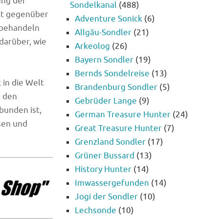
ung der
Sondelkanal
(488)
ekt gegenüber
Adventure Sonick
(6)
 behandeln
Allgäu-Sondler
(21)
darüber, wie
Arkeolog
(26)
Bayern Sondler
(19)
Bernds Sondelreise
(13)
 in die Welt
Brandenburg Sondler
(5)
d den
Gebrüder Lange
(9)
bunden ist,
German Treasure Hunter
(24)
sen und
Great Treasure Hunter
(7)
Grenzland Sondler
(17)
Grüner Bussard
(13)
History Hunter
(14)
Imwassergefunden
(14)
Jogi der Sondler
(10)
Lechsonde
(10)