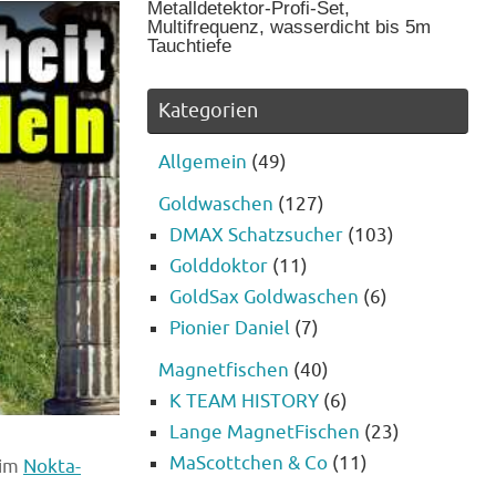
Metalldetektor-Profi-Set,
Multifrequenz, wasserdicht bis 5m
Tauchtiefe
Kategorien
Allgemein
(49)
Goldwaschen
(127)
DMAX Schatzsucher
(103)
Golddoktor
(11)
GoldSax Goldwaschen
(6)
Pionier Daniel
(7)
Magnetfischen
(40)
K TEAM HISTORY
(6)
Lange MagnetFischen
(23)
MaScottchen & Co
(11)
 im
Nokta-