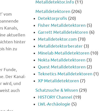
Metalldetektor.Info
(11)
Metalldetektoren
(206)
!‘ vom
Detektorprofis
(20)
spannende
Fisher Metalldetektoren
(5)
s Kanals,
Garrett Metalldetektoren
(6)
ine aktuellen
Metalldetektor.com
(70)
hichten hinter
Metalldetektorberater
(3)
is hin zu
Minelab Metalldetektoren
(10)
Nokta Metalldetektoren
(3)
Quest Metalldetektoren
(2)
er Funde,
Teknetics Metalldetektoren
(1)
he. Der Kanal-
XP Metalldetektoren
(7)
r wird, und
Schatzsuche & Wissen
(29)
 weist auch
HISTORY Channel
(19)
m
LWL-Archäologie
(5)