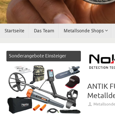
Zum
Startseite
Das Team
Metallsonde Shops
Inhalt
springen
Sonderangebote Einsteiger
ANTIK FU
Metalld
Metallsond