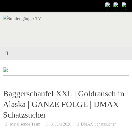
Zum
Inhalt
springen
Baggerschaufel XXL | Goldrausch in
Alaska | GANZE FOLGE | DMAX
Schatzsucher
Metallsonde Team
3. Juni 2026
DMAX Schatzsucher