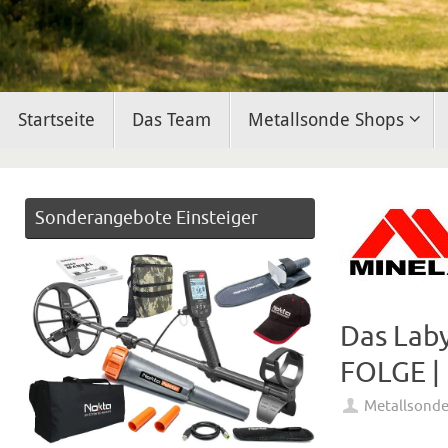
Zum
Startseite
Das Team
Metallsonde Shops
Inhalt
springen
Sonderangebote Einsteiger
Das Laby
FOLGE |
Metallsond