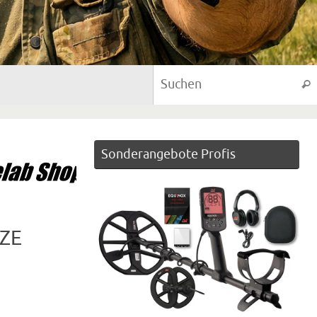
Suc
Sonderangebote Profis
NZE