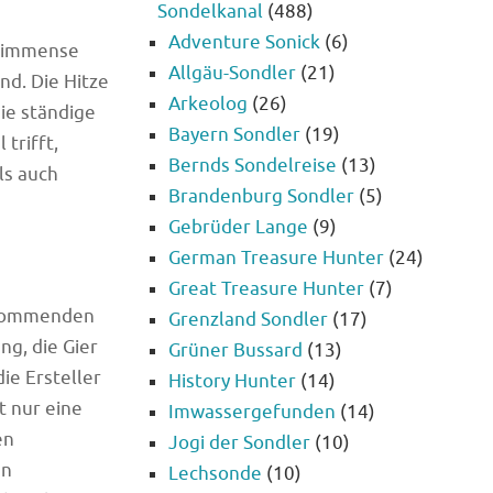
Sondelkanal
(488)
Adventure Sonick
(6)
ie immense
Allgäu-Sondler
(21)
nd. Die Hitze
Arkeolog
(26)
ie ständige
Bayern Sondler
(19)
trifft,
Bernds Sondelreise
(13)
ls auch
Brandenburg Sondler
(5)
Gebrüder Lange
(9)
German Treasure Hunter
(24)
Great Treasure Hunter
(7)
e kommenden
Grenzland Sondler
(17)
g, die Gier
Grüner Bussard
(13)
ie Ersteller
History Hunter
(14)
t nur eine
Imwassergefunden
(14)
en
Jogi der Sondler
(10)
en
Lechsonde
(10)