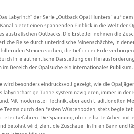
Das Labyrinth“ der Serie „Outback Opal Hunters“ auf d
Kanal bietet einen spannenden Einblick in die Welt der O
s australischen Outbacks. Die Ersteller nehmen die Zusc
rliche Reise durch unterirdische Minenschächte, in dene
chillernden Steinen suchen, die tief in der Erde verborgen
 durch ihre authentische Darstellung der Herausforderun
im Bereich der Opalsuche ein internationales Publikum.
ge wird besonders eindrucksvoll gezeigt, wie die Opaljäge
 labyrinthartige Tunnelsystem navigieren, immer in der
nd. Mit modernster Technik, aber auch traditionellen M
die Teams durch den festen Wüstenboden, stets begleite
rteter Gefahren. Die Spannung, ob ihre harte Arbeit mit
nd belohnt wird, zieht die Zuschauer in ihren Bann und läs