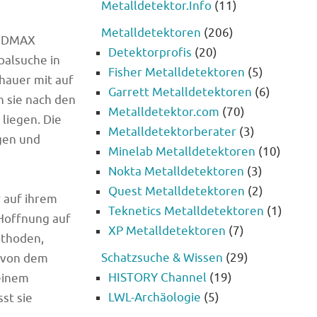
Metalldetektor.Info
(11)
Metalldetektoren
(206)
em DMAX
Detektorprofis
(20)
palsuche in
Fisher Metalldetektoren
(5)
hauer mit auf
Garrett Metalldetektoren
(6)
n sie nach den
Metalldetektor.com
(70)
 liegen. Die
Metalldetektorberater
(3)
gen und
Minelab Metalldetektoren
(10)
Nokta Metalldetektoren
(3)
Quest Metalldetektoren
(2)
r auf ihrem
Teknetics Metalldetektoren
(1)
 Hoffnung auf
XP Metalldetektoren
(7)
ethoden,
Schatzsuche & Wissen
(29)
t von dem
HISTORY Channel
(19)
 einem
LWL-Archäologie
(5)
st sie