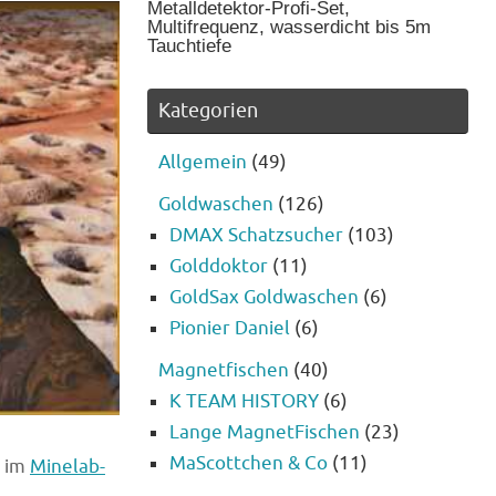
Metalldetektor-Profi-Set,
Multifrequenz, wasserdicht bis 5m
Tauchtiefe
Kategorien
Allgemein
(49)
Goldwaschen
(126)
DMAX Schatzsucher
(103)
Golddoktor
(11)
GoldSax Goldwaschen
(6)
Pionier Daniel
(6)
Magnetfischen
(40)
K TEAM HISTORY
(6)
Lange MagnetFischen
(23)
MaScottchen & Co
(11)
e im
Minelab-