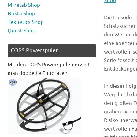
Shop
.
Minelab Shop
Nokta Shop
Die Episode „
Teknetics Shop
Schatzsucher 
Quest Shop
den Weiten de
eine abenteue
CORS Powerspulen
wertvollen, s
Serie fesselt
Mit den CORS Powerspulen erzielt
Entdeckungen 
man doppelte Fundraten.
In dieser Fol
Weg durch das
den großen Fu
graben sich 
Risiko unerwa
wertvollen Fu