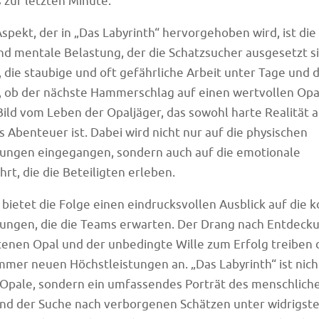
s zur letzten Minute.
Aspekt, der in „Das Labyrinth“ hervorgehoben wird, ist d
nd mentale Belastung, der die Schatzsucher ausgesetzt si
 die staubige und oft gefährliche Arbeit unter Tage und d
 ob der nächste Hammerschlag auf einen wertvollen Opal 
Bild vom Leben der Opaljäger, das sowohl harte Realität a
s Abenteuer ist. Dabei wird nicht nur auf die physischen
ungen eingegangen, sondern auch auf die emotionale
rt, die die Beteiligten erleben.
bietet die Folge einen eindrucksvollen Ausblick auf di
ngen, die die Teams erwarten. Der Drang nach Entdeckun
enen Opal und der unbedingte Wille zum Erfolg treiben d
immer neuen Höchstleistungen an. „Das Labyrinth“ ist nich
 Opale, sondern ein umfassendes Porträt des menschlich
nd der Suche nach verborgenen Schätzen unter widrigst