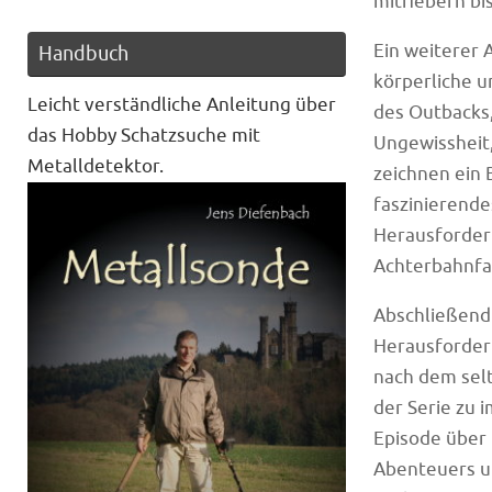
mitfiebern bi
Ein weiterer 
Handbuch
körperliche u
Leicht verständliche Anleitung über
des Outbacks,
das Hobby Schatzsuche mit
Ungewissheit,
Metalldetektor.
zeichnen ein 
faszinierende
Herausforder
Achterbahnfah
Abschließend 
Herausforderu
nach dem selt
der Serie zu 
Episode über
Abenteuers u