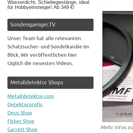
Wasserdicht, Schiebegestänge, ideal
für Hobbyeinsteiger! Ab 349 €!
Sondengaenger.TV
Unser Team hat alle relevanten
Schatzsucher- und Sondelkanäle im
Blick. Wir veröffentlichen hier
täglich die neuesten Videos.
Metalldetektor Shops
Metalldetektor.com
Detektorprofis
Deus Shop
Fisher Shop
Mehr Infos z
Garrett Shop