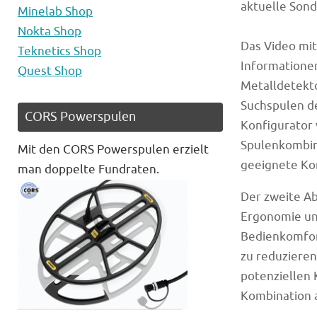
aktuelle Son
Minelab Shop
Nokta Shop
Das Video mi
Teknetics Shop
Informatione
Quest Shop
Metalldetekt
Suchspulen de
CORS Powerspulen
Konfigurator 
Spulenkombina
Mit den CORS Powerspulen erzielt
geeignete Kon
man doppelte Fundraten.
Der zweite Ab
Ergonomie un
Bedienkomfor
zu reduzieren
potenziellen 
Kombination a