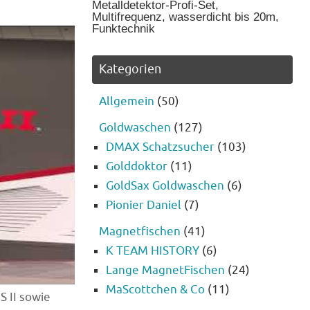
Metalldetektor-Profi-Set,
Multifrequenz, wasserdicht bis 20m,
Funktechnik
Kategorien
Allgemein
(50)
Goldwaschen
(127)
DMAX Schatzsucher
(103)
Golddoktor
(11)
GoldSax Goldwaschen
(6)
Pionier Daniel
(7)
Magnetfischen
(41)
K TEAM HISTORY
(6)
Lange MagnetFischen
(24)
MaScottchen & Co
(11)
 II sowie