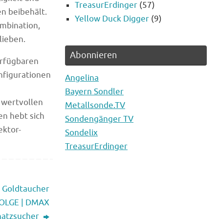
TreasurErdinger
(57)
n beibehält.
Yellow Duck Digger
(9)
ombination,
lieben.
Abonnieren
erfügbaren
nfigurationen
Angelina
Bayern Sondler
 wertvollen
Metallsonde.TV
n hebt sich
Sondengänger TV
ektor-
Sondelix
TreasurErdinger
| Goldtaucher
FOLGE | DMAX
hatzsucher