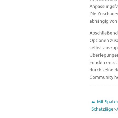
Anpassungsfäh
Die Zuschauer
abhängig von 
Abschließend 
Optionen zus
selbst auszup
Überlegungen 
Funden entsch
durch seine d
Community he
Mit Spate
Schatzjäger