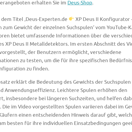
derangeboten erhalten Sie im
Deus-Shop
.
t dem Titel ‚Deus-Experten.de
XP Deus II Konfigurator 
n zum Gewicht der einzelnen Suchspulen‘ vom YouTube-K
oren bietet umfassende Informationen über die verschi
s XP Deus II Metalldetektors. Im ersten Abschnitt des Vi
vorgestellt, der Benutzern ermöglicht, verschiedene
tionen zu testen, um die für ihre spezifischen Bedürfni
figuration zu finden.
satz erklärt die Bedeutung des Gewichts der Suchspulen 
d Anwendungseffizienz. Leichtere Spulen erhöhen den
t, insbesondere bei längeren Suchzeiten, und helfen da
. Die im Video vorgestellten Spulen variieren dabei im Ge
Käufern einen entscheidenden Hinweis darauf gibt, welc
m besten für ihre individuellen Einsatzbedingungen geei