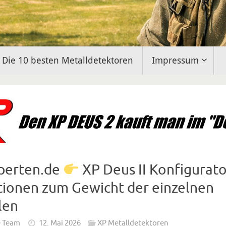
Die 10 besten Metalldetektoren
Impressum
perten.de
XP Deus II Konfigurato
tionen zum Gewicht der einzelnen
len
e Team
12. Mai 2026
XP Metalldetektoren