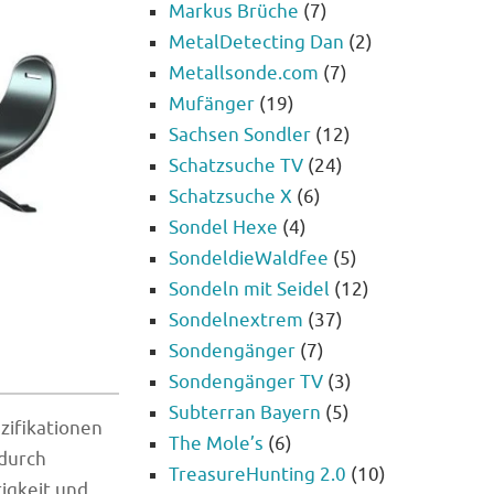
Markus Brüche
(7)
MetalDetecting Dan
(2)
Metallsonde.com
(7)
Mufänger
(19)
Sachsen Sondler
(12)
Schatzsuche TV
(24)
Schatzsuche X
(6)
Sondel Hexe
(4)
SondeldieWaldfee
(5)
Sondeln mit Seidel
(12)
Sondelnextrem
(37)
Sondengänger
(7)
Sondengänger TV
(3)
Subterran Bayern
(5)
ezifikationen
The Mole’s
(6)
 durch
TreasureHunting 2.0
(10)
igkeit und