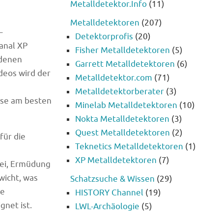
Metalldetektor.Info
(11)
Metalldetektoren
(207)
–
Detektorprofis
(20)
anal XP
Fisher Metalldetektoren
(5)
edenen
Garrett Metalldetektoren
(6)
deos wird der
Metalldetektor.com
(71)
Metalldetektorberater
(3)
sse am besten
Minelab Metalldetektoren
(10)
Nokta Metalldetektoren
(3)
Quest Metalldetektoren
(2)
für die
Teknetics Metalldetektoren
(1)
XP Metalldetektoren
(7)
bei, Ermüdung
wicht, was
Schatzsuche & Wissen
(29)
he
HISTORY Channel
(19)
gnet ist.
LWL-Archäologie
(5)