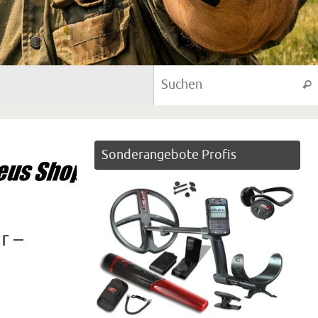
Suc
Sonderangebote Profis
r –