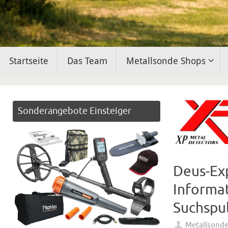
Zum
Startseite
Das Team
Metallsonde Shops
Inhalt
springen
Sonderangebote Einsteiger
Deus-Ex
Informa
Suchspu
Metallsond