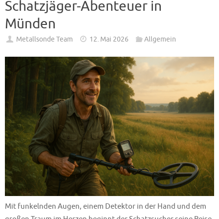
Schatzjäger-Abenteuer in
Münden
Metallsonde Team
12. Mai 2026
Allgemein
Mit funkelnden Augen, einem Detektor in der Hand und dem