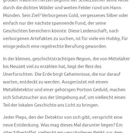
großen Traum im Herzen beginnt der Schatzsucher seine Reise
durch die dichten Wälder und weiten Felder rund um Hann.
Münden. Sein Ziel? Verborgenes Gold, vergessenes Silber oder
einfach nur der nächste spannende Fund, der seine
Geschichten bereichern könnte. Diese Leidenschaft, nach
verborgenen Artefakten zu suchen, ist für viele ein Hobby, für
einige jedoch eine regelrechte Berufung geworden.
In der kleinen, geschichtsträchtigen Region, die von Mittelalter
bis Neuzeit viel zu erzählen hat, liegt der Reiz des
Unerforschten. Die Erde birgt Geheimnisse, die nur darauf
warten, entdeckt zu werden. Ausgerüstet mit einem
Metalldetektor und einer gehörigen Portion Geduld, machen
sich Schatzsucher aus der Umgebung auf, um vielleicht einen
Teil der lokalen Geschichte ans Licht zu bringen.
Jeder Pieps, den der Detektor von sich gibt, verspricht eine
neue Entdeckung. Was mag dieses Mal darunter liegen? Ein
alter Silberlöffel, vielleicht ein verschollenes Relikt aus dem