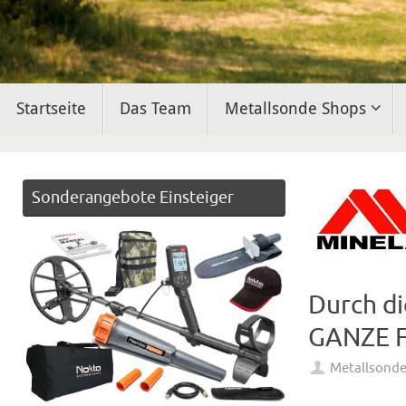
Zum
Startseite
Das Team
Metallsonde Shops
Inhalt
springen
Sonderangebote Einsteiger
Durch di
GANZE F
Metallsond