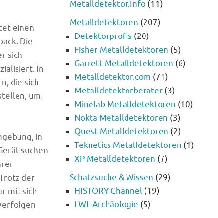
Metalldetektor.Info
(11)
Metalldetektoren
(207)
tet einen
Detektorprofis
(20)
back. Die
Fisher Metalldetektoren
(5)
r sich
Garrett Metalldetektoren
(6)
alisiert. In
Metalldetektor.com
(71)
, die sich
Metalldetektorberater
(3)
tellen, um
Minelab Metalldetektoren
(10)
Nokta Metalldetektoren
(3)
Quest Metalldetektoren
(2)
mgebung, in
Teknetics Metalldetektoren
(1)
 Gerät suchen
XP Metalldetektoren
(7)
hrer
Schatzsuche & Wissen
(29)
Trotz der
HISTORY Channel
(19)
r mit sich
LWL-Archäologie
(5)
 verfolgen