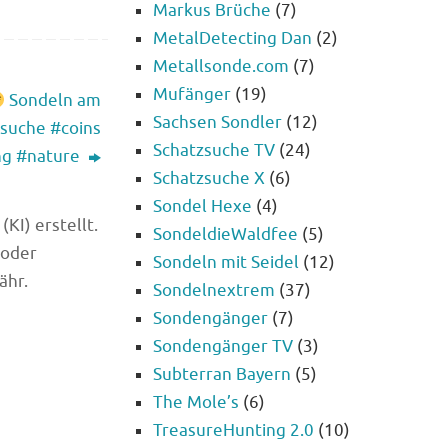
Markus Brüche
(7)
MetalDetecting Dan
(2)
Metallsonde.com
(7)
Mufänger
(19)
Sondeln am
Sachsen Sondler
(12)
suche #coins
Schatzsuche TV
(24)
ng #nature
Schatzsuche X
(6)
Sondel Hexe
(4)
KI) erstellt.
SondeldieWaldfee
(5)
 oder
Sondeln mit Seidel
(12)
ähr.
Sondelnextrem
(37)
Sondengänger
(7)
Sondengänger TV
(3)
Subterran Bayern
(5)
The Mole’s
(6)
TreasureHunting 2.0
(10)