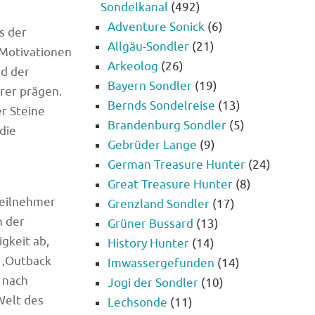
Sondelkanal
(492)
Adventure Sonick
(6)
s der
Allgäu-Sondler
(21)
 Motivationen
Arkeolog
(26)
nd der
Bayern Sondler
(19)
urer prägen.
Bernds Sondelreise
(13)
er Steine
Brandenburg Sondler
(5)
die
Gebrüder Lange
(9)
German Treasure Hunter
(24)
Great Treasure Hunter
(8)
Teilnehmer
Grenzland Sondler
(17)
n der
Grüner Bussard
(13)
gkeit ab,
History Hunter
(14)
 ‚Outback
Imwassergefunden
(14)
 nach
Jogi der Sondler
(10)
Welt des
Lechsonde
(11)