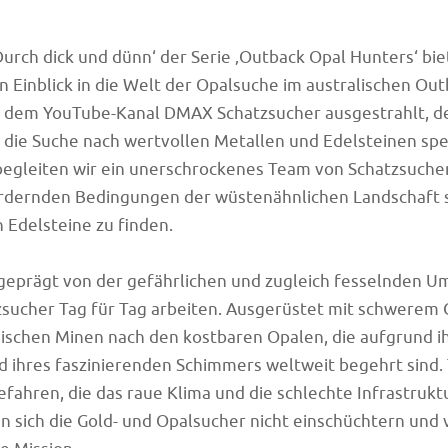
Durch dick und dünn‘ der Serie ‚Outback Opal Hunters‘ bie
n Einblick in die Welt der Opalsuche im australischen Out
f dem YouTube-Kanal DMAX Schatzsucher ausgestrahlt, de
 die Suche nach wertvollen Metallen und Edelsteinen spezi
begleiten wir ein unerschrockenes Team von Schatzsuchern
rdernden Bedingungen der wüstenähnlichen Landschaft s
 Edelsteine zu finden.
 geprägt von der gefährlichen und zugleich fesselnden U
zsucher Tag für Tag arbeiten. Ausgerüstet mit schwerem
rdischen Minen nach den kostbaren Opalen, die aufgrund i
d ihres faszinierenden Schimmers weltweit begehrt sind. 
efahren, die das raue Klima und die schlechte Infrastruktu
en sich die Gold- und Opalsucher nicht einschüchtern und