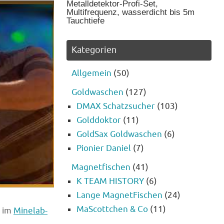
Metalldetektor-Profi-Set,
Multifrequenz, wasserdicht bis 5m
Tauchtiefe
Kategorien
Allgemein
(50)
Goldwaschen
(127)
DMAX Schatzsucher
(103)
Golddoktor
(11)
GoldSax Goldwaschen
(6)
Pionier Daniel
(7)
Magnetfischen
(41)
K TEAM HISTORY
(6)
Lange MagnetFischen
(24)
MaScottchen & Co
(11)
e im
Minelab-