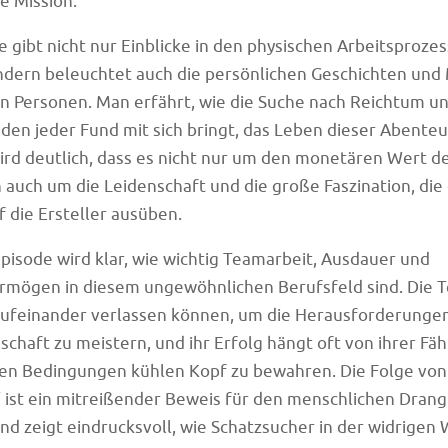
re Mission.
e gibt nicht nur Einblicke in den physischen Arbeitsprozes
ndern beleuchtet auch die persönlichen Geschichten und
en Personen. Man erfährt, wie die Suche nach Reichtum u
 den jeder Fund mit sich bringt, das Leben dieser Abente
wird deutlich, dass es nicht nur um den monetären Wert d
 auch um die Leidenschaft und die große Faszination, die 
f die Ersteller ausüben.
pisode wird klar, wie wichtig Teamarbeit, Ausdauer und
rmögen in diesem ungewöhnlichen Berufsfeld sind. Die 
aufeinander verlassen können, um die Herausforderunge
chaft zu meistern, und ihr Erfolg hängt oft von ihrer Fähi
en Bedingungen kühlen Kopf zu bewahren. Die Folge von
 ist ein mitreißender Beweis für den menschlichen Drang
d zeigt eindrucksvoll, wie Schatzsucher in der widrigen 