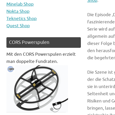
Shop
.
Minelab Shop
Nokta Shop
Die Episode ‚
Teknetics Shop
faszinierende
Quest Shop
Serie wird au
allgemein auf
CORS Powerspulen
dieser Folge 
den herausfo
Mit den CORS Powerspulen erzielt
die begehrten
man doppelte Fundraten.
Die Szene ist
der die Schat
sie in unteri
Seltenheit un
Risiken und G
bringen, lass