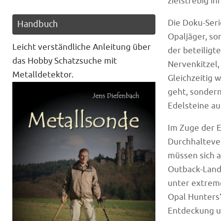
zielstrebig ih
Die Doku-Seri
Handbuch
Opaljäger, so
Leicht verständliche Anleitung über
der beteiligt
das Hobby Schatzsuche mit
Nervenkitzel,
Metalldetektor.
Gleichzeitig 
geht, sondern
Edelsteine au
Im Zuge der E
Durchhalteve
müssen sich 
Outback-Lands
unter extrem
Opal Hunters‘
Entdeckung un