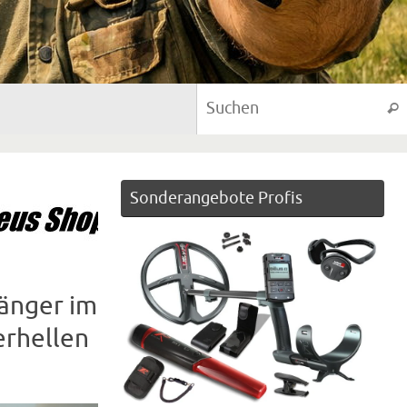
Suc
Sonderangebote Profis
änger im
erhellen