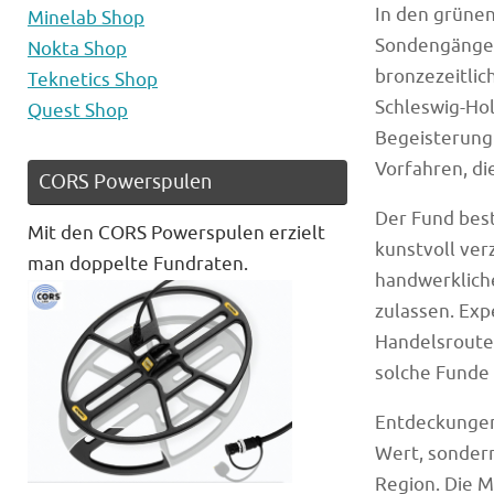
In den grüne
Minelab Shop
Sondengänger
Nokta Shop
bronzezeitlic
Teknetics Shop
Schleswig-Hol
Quest Shop
Begeisterung 
Vorfahren, d
CORS Powerspulen
Der Fund bes
Mit den CORS Powerspulen erzielt
kunstvoll ver
man doppelte Fundraten.
handwerkliche
zulassen. Exp
Handelsrouten
solche Funde 
Entdeckungen 
Wert, sonder
Region. Die M