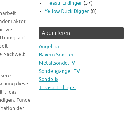
TreasurErdinger
(57)
Yellow Duck Digger
(8)
narbeit
der Faktor,
t viel
Abonnieren
ffnung, auf
beit
Angelina
ie Nachwelt
Bayern Sondler
Metallsonde.TV
Sondengänger TV
nsere
Sondelix
schung dieser
TreasurErdinger
lft, das
ndigen. Funde
ination der