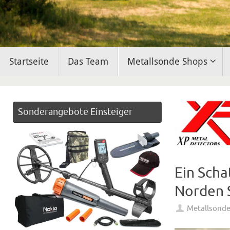
Zum
Startseite
Das Team
Metallsonde Shops
Inhalt
springen
Sonderangebote Einsteiger
Ein Sch
Norden S
Metallsond