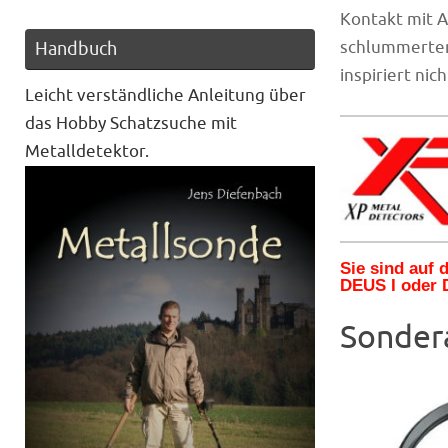
Kontakt mit 
schlummerten,
Handbuch
inspiriert nic
Leicht verständliche Anleitung über
das Hobby Schatzsuche mit
Metalldetektor.
Sie sind auf
DEUS I oder 
Sonder