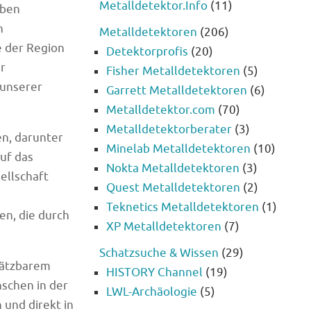
Metalldetektor.Info
(11)
aben
n
Metalldetektoren
(206)
e der Region
Detektorprofis
(20)
ür
Fisher Metalldetektoren
(5)
 unserer
Garrett Metalldetektoren
(6)
Metalldetektor.com
(70)
Metalldetektorberater
(3)
n, darunter
Minelab Metalldetektoren
(10)
uf das
Nokta Metalldetektoren
(3)
ellschaft
Quest Metalldetektoren
(2)
Teknetics Metalldetektoren
(1)
en, die durch
XP Metalldetektoren
(7)
Schatzsuche & Wissen
(29)
hätzbarem
HISTORY Channel
(19)
schen in der
LWL-Archäologie
(5)
 und direkt in