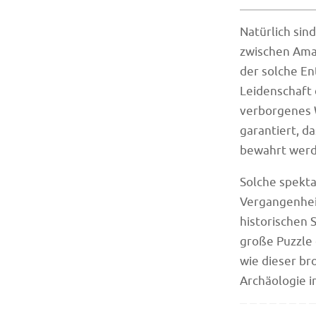
Natürlich sin
zwischen Ama
der solche En
Leidenschaft
verborgenes 
garantiert, 
bewahrt werd
Solche spekta
Vergangenheit
historischen S
große Puzzle 
wie dieser br
Archäologie in