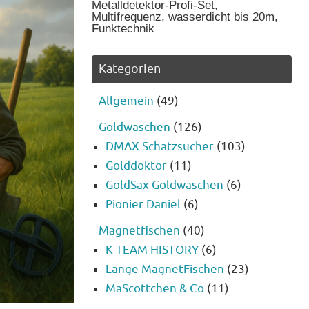
Metalldetektor-Profi-Set,
Multifrequenz, wasserdicht bis 20m,
Funktechnik
Kategorien
Allgemein
(49)
Goldwaschen
(126)
DMAX Schatzsucher
(103)
Golddoktor
(11)
GoldSax Goldwaschen
(6)
Pionier Daniel
(6)
Magnetfischen
(40)
K TEAM HISTORY
(6)
Lange MagnetFischen
(23)
MaScottchen & Co
(11)