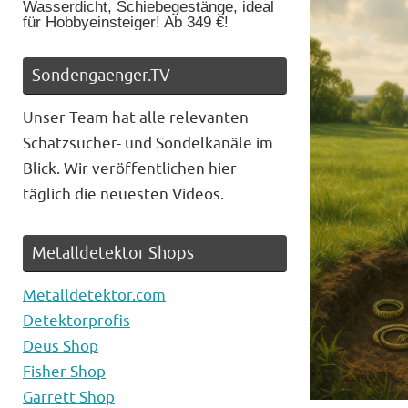
Wasserdicht, Schiebegestänge, ideal
für Hobbyeinsteiger! Ab 349 €!
Sondengaenger.TV
Unser Team hat alle relevanten
Schatzsucher- und Sondelkanäle im
Blick. Wir veröffentlichen hier
täglich die neuesten Videos.
Metalldetektor Shops
Metalldetektor.com
Detektorprofis
Deus Shop
Fisher Shop
Garrett Shop