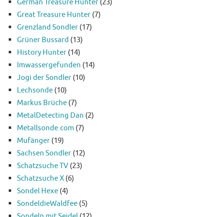
German Treasure Hunter
(23)
Great Treasure Hunter
(7)
Grenzland Sondler
(17)
Grüner Bussard
(13)
History Hunter
(14)
Imwassergefunden
(14)
Jogi der Sondler
(10)
Lechsonde
(10)
Markus Brüche
(7)
MetalDetecting Dan
(2)
Metallsonde.com
(7)
Mufänger
(19)
Sachsen Sondler
(12)
Schatzsuche TV
(23)
Schatzsuche X
(6)
Sondel Hexe
(4)
SondeldieWaldfee
(5)
Sondeln mit Seidel
(12)