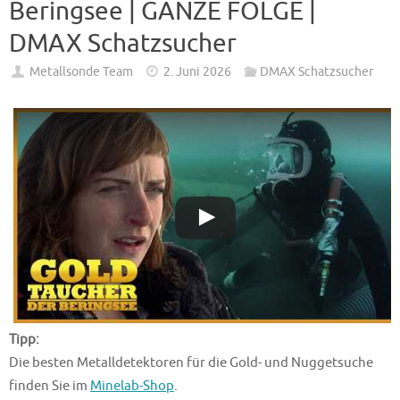
Beringsee | GANZE FOLGE |
DMAX Schatzsucher
Metallsonde Team
2. Juni 2026
DMAX Schatzsucher
Tipp:
Die besten Metalldetektoren für die Gold- und Nuggetsuche
finden Sie im
Minelab-Shop
.