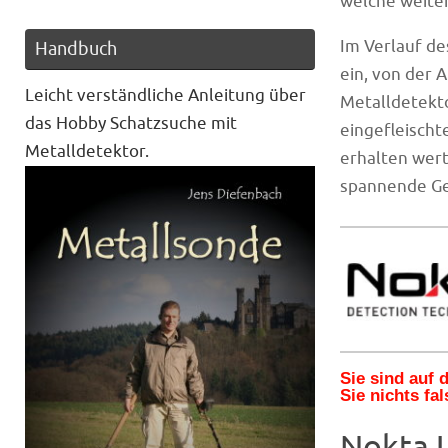
welche weiter
Im Verlauf de
Handbuch
ein, von der 
Leicht verständliche Anleitung über
Metalldetekto
das Hobby Schatzsuche mit
eingefleischt
Metalldetektor.
erhalten wert
spannende Ge
Sie sind auf
Sie nichts fal
Nokta U