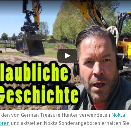
u den von German Treasure Hunter verwendeten
Nokta
oren
und aktuellen Nokta Sonderangeboten erhalten Sie