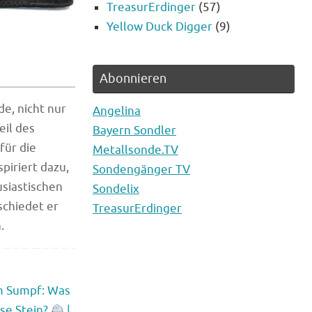
TreasurErdinger
(57)
Yellow Duck Digger
(9)
Abonnieren
e, nicht nur
Angelina
eil des
Bayern Sondler
für die
Metallsonde.TV
iriert dazu,
Sondengänger TV
usiastischen
Sondelix
schiedet er
TreasurErdinger
.
m Sumpf: Was
öse Stein?
|