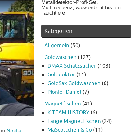
Metalldetektor-Profi-Set,
Multifrequenz, wasserdicht bis 5m
Tauchtiefe
Kategorien
Allgemein
(50)
Goldwaschen
(127)
DMAX Schatzsucher
(103)
Golddoktor
(11)
GoldSax Goldwaschen
(6)
Pionier Daniel
(7)
Magnetfischen
(41)
K TEAM HISTORY
(6)
Lange MagnetFischen
(24)
MaScottchen & Co
(11)
 im
Nokta-