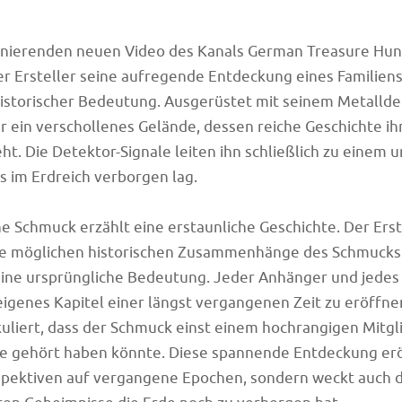
zinierenden neuen Video des Kanals German Treasure Hun
er Ersteller seine aufregende Entdeckung eines Familie
istorischer Bedeutung. Ausgerüstet mit seinem Metallde
er ein verschollenes Gelände, dessen reiche Geschichte ih
eht. Die Detektor-Signale leiten ihn schließlich zu einem
s im Erdreich verborgen lag.
 Schmuck erzählt eine erstaunliche Geschichte. Der Erste
 die möglichen historischen Zusammenhänge des Schmucks
ine ursprüngliche Bedeutung. Jeder Anhänger und jedes 
eigenes Kapitel einer längst vergangenen Zeit zu eröffne
kuliert, dass der Schmuck einst einem hochrangigen Mitgl
ie gehört haben könnte. Diese spannende Entdeckung erö
spektiven auf vergangene Epochen, sondern weckt auch d