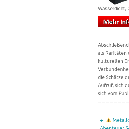
Wasserdicht, S
Abschließend 
als Raritäten
kulturellen E
Verbundenheit
die Schätze d
Aufruf, sich 
sich vom Pub
Metalld
Abenteuer S