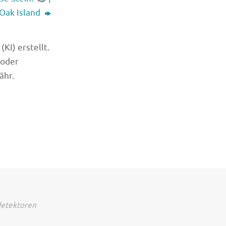
Oak Island
KI) erstellt.
 oder
ähr.
detektoren