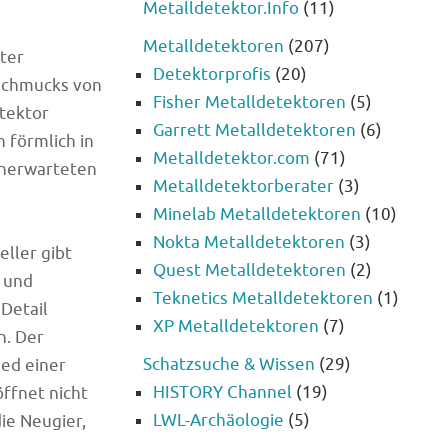
Metalldetektor.Info
(11)
Metalldetektoren
(207)
ter
Detektorprofis
(20)
nschmucks von
Fisher Metalldetektoren
(5)
tektor
Garrett Metalldetektoren
(6)
n förmlich in
Metalldetektor.com
(71)
 unerwarteten
Metalldetektorberater
(3)
Minelab Metalldetektoren
(10)
Nokta Metalldetektoren
(3)
ller gibt
Quest Metalldetektoren
(2)
 und
Teknetics Metalldetektoren
(1)
Detail
XP Metalldetektoren
(7)
n. Der
Schatzsuche & Wissen
(29)
ied einer
HISTORY Channel
(19)
ffnet nicht
LWL-Archäologie
(5)
ie Neugier,