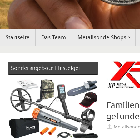
Zum
Startseite
Das Team
Metallsonde Shops
Inhalt
springen
Sonderangebote Einsteiger
Familien
gefunde
Metallsond