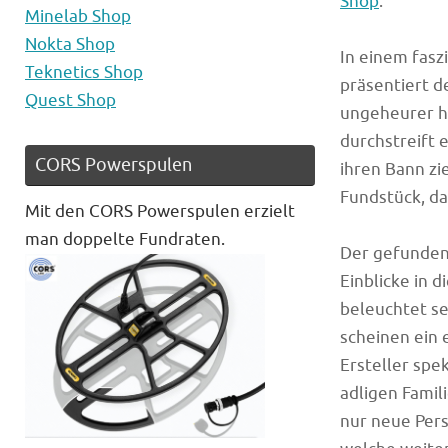
Shop
.
Minelab Shop
Nokta Shop
In einem fas
Teknetics Shop
präsentiert d
Quest Shop
ungeheurer h
durchstreift 
CORS Powerspulen
ihren Bann zi
Fundstück, da
Mit den CORS Powerspulen erzielt
man doppelte Fundraten.
Der gefundene
Einblicke in
beleuchtet se
scheinen ein 
Ersteller spe
adligen Famil
nur neue Per