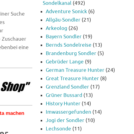
Sondelkanal
(492)
Adventure Sonick
(6)
einer Suche
Allgäu-Sondler
(21)
es
Arkeolog
(26)
ur
Bayern Sondler
(19)
e Zuschauer
Bernds Sondelreise
(13)
ebenbei eine
Brandenburg Sondler
(5)
Gebrüder Lange
(9)
German Treasure Hunter
(24)
Great Treasure Hunter
(8)
Grenzland Sondler
(17)
Grüner Bussard
(13)
History Hunter
(14)
Imwassergefunden
(14)
kta machen
Jogi der Sondler
(10)
Lechsonde
(11)
er