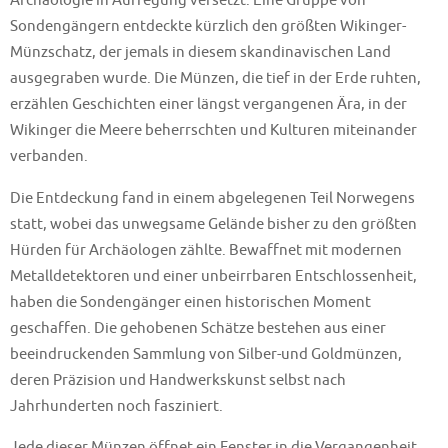
Archäologie in Aufregung versetzt. Eine Gruppe von
Sondengängern entdeckte kürzlich den größten Wikinger-
Münzschatz, der jemals in diesem skandinavischen Land
ausgegraben wurde. Die Münzen, die tief in der Erde ruhten,
erzählen Geschichten einer längst vergangenen Ära, in der
Wikinger die Meere beherrschten und Kulturen miteinander
verbanden.
Die Entdeckung fand in einem abgelegenen Teil Norwegens
statt, wobei das unwegsame Gelände bisher zu den größten
Hürden für Archäologen zählte. Bewaffnet mit modernen
Metalldetektoren und einer unbeirrbaren Entschlossenheit,
haben die Sondengänger einen historischen Moment
geschaffen. Die gehobenen Schätze bestehen aus einer
beeindruckenden Sammlung von Silber-und Goldmünzen,
deren Präzision und Handwerkskunst selbst nach
Jahrhunderten noch fasziniert.
Jede dieser Münzen öffnet ein Fenster in die Vergangenheit