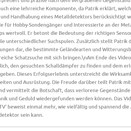
erpretiert und präzise nach dem vergrabenen Gegenstand
auch eine lehrreiche Komponente, da Patrik erklärt, welc
e und Handhabung eines Metalldetektors berücksichtigt 
de für Hobby-Sondengänger und Interessierte an der Met
pps wertvoll. Er betont die Bedeutung der richtigen Senso
le unterschiedlicher Suchspulen. Zusätzlich stellt Patrik 
ungen dar, die bestimmte Geländearten und Witterungs
greiche Schatzsuche mit sich bringen.\nAm Ende des Video
hlich, den gesuchten Schalldämpfer zu finden und dem er
geben. Dieses Erfolgserlebnis unterstreicht die Wirksam
keiten und Ausrüstung. Die Freude darüber teilt Patrik mi
d vermittelt die Botschaft, dass verlorene Gegenstände
chnik und Geduld wiedergefunden werden können. Das Vi
TV‘ beweist einmal mehr, wie vielfältig und spannend die 
etektor sein kann.