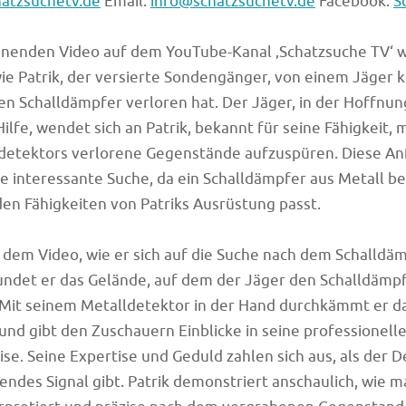
hatzsuchetv.de
Email:
info@schatzsuchetv.de
Facebook:
S
nnenden Video auf dem YouTube-Kanal ‚Schatzsuche TV‘ w
wie Patrik, der versierte Sondengänger, von einem Jäger k
nen Schalldämpfer verloren hat. Der Jäger, in der Hoffnun
lfe, wendet sich an Patrik, bekannt für seine Fähigkeit, m
ldetektors verlorene Gegenstände aufzuspüren. Diese An
ne interessante Suche, da ein Schalldämpfer aus Metall b
den Fähigkeiten von Patriks Ausrüstung passt.
in dem Video, wie er sich auf die Suche nach dem Schalldä
ndet er das Gelände, auf dem der Jäger den Schalldämpf
 Mit seinem Metalldetektor in der Hand durchkämmt er d
und gibt den Zuschauern Einblicke in seine professionell
e. Seine Expertise und Geduld zahlen sich aus, als der D
endes Signal gibt. Patrik demonstriert anschaulich, wie m