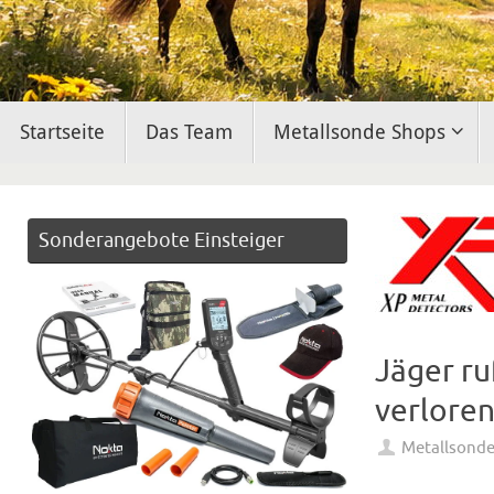
Zum
Startseite
Das Team
Metallsonde Shops
Inhalt
springen
Sonderangebote Einsteiger
Jäger ru
verloren
Metallsond