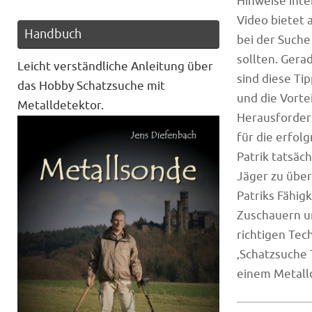
Hinweise int
Video bietet 
Handbuch
bei der Such
sollten. Gera
Leicht verständliche Anleitung über
sind diese Ti
das Hobby Schatzsuche mit
und die Vortei
Metalldetektor.
Herausforder
für die erfol
Patrik tatsäc
Jäger zu über
Patriks Fähig
Zuschauern un
richtigen Te
‚Schatzsuche 
einem Metalld