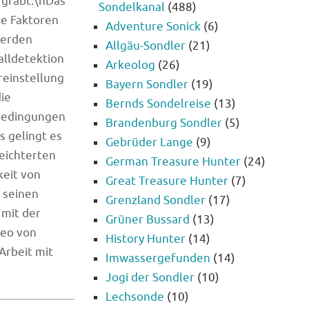
 gräbt.\nDas
Sondelkanal
(488)
he Faktoren
Adventure Sonick
(6)
werden
Allgäu-Sondler
(21)
alldetektion
Arkeolog
(26)
reinstellung
Bayern Sondler
(19)
die
Bernds Sondelreise
(13)
bedingungen
Brandenburg Sondler
(5)
s gelingt es
Gebrüder Lange
(9)
leichterten
German Treasure Hunter
(24)
keit von
Great Treasure Hunter
(7)
t seinen
Grenzland Sondler
(17)
 mit der
Grüner Bussard
(13)
deo von
History Hunter
(14)
Arbeit mit
Imwassergefunden
(14)
Jogi der Sondler
(10)
Lechsonde
(10)