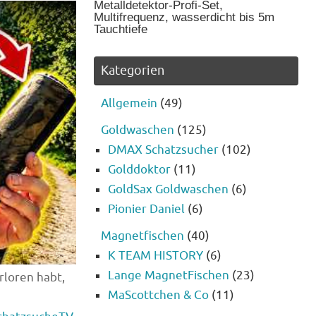
Metalldetektor-Profi-Set,
Multifrequenz, wasserdicht bis 5m
Tauchtiefe
Kategorien
Allgemein
(49)
Goldwaschen
(125)
DMAX Schatzsucher
(102)
Golddoktor
(11)
GoldSax Goldwaschen
(6)
Pionier Daniel
(6)
Magnetfischen
(40)
K TEAM HISTORY
(6)
Lange MagnetFischen
(23)
rloren habt,
MaScottchen & Co
(11)