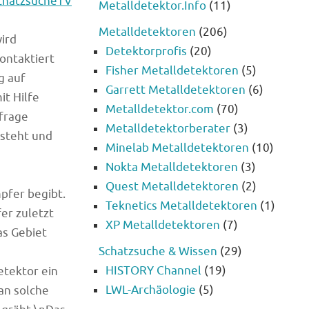
chatzsucheTV
Metalldetektor.Info
(11)
Metalldetektoren
(206)
ird
Detektorprofis
(20)
ontaktiert
Fisher Metalldetektoren
(5)
g auf
Garrett Metalldetektoren
(6)
it Hilfe
Metalldetektor.com
(70)
frage
Metalldetektorberater
(3)
esteht und
Minelab Metalldetektoren
(10)
Nokta Metalldetektoren
(3)
Quest Metalldetektoren
(2)
mpfer begibt.
Teknetics Metalldetektoren
(1)
er zuletzt
XP Metalldetektoren
(7)
as Gebiet
Schatzsuche & Wissen
(29)
e
HISTORY Channel
(19)
etektor ein
LWL-Archäologie
(5)
an solche