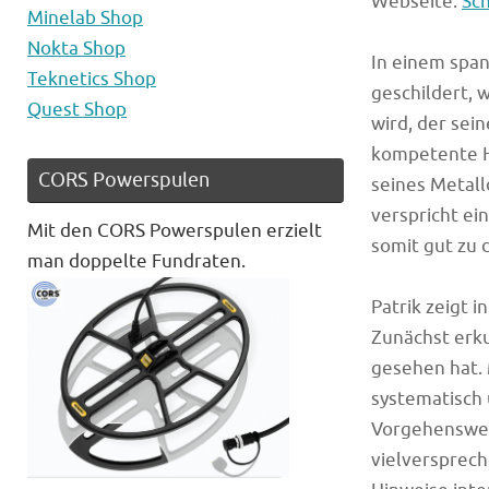
Webseite:
Sc
Minelab Shop
Nokta Shop
In einem spa
Teknetics Shop
geschildert, 
Quest Shop
wird, der sei
kompetente Hi
CORS Powerspulen
seines Metal
verspricht ei
Mit den CORS Powerspulen erzielt
somit gut zu 
man doppelte Fundraten.
Patrik zeigt 
Zunächst erku
gesehen hat.
systematisch 
Vorgehensweis
vielversprech