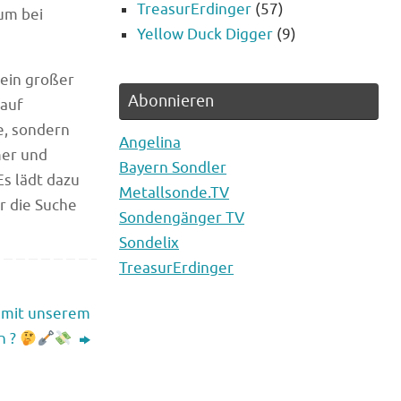
TreasurErdinger
(57)
um bei
Yellow Duck Digger
(9)
ein großer
Abonnieren
 auf
e, sondern
Angelina
mer und
Bayern Sondler
Es lädt dazu
Metallsonde.TV
r die Suche
Sondengänger TV
Sondelix
TreasurErdinger
 mit unserem
n ?