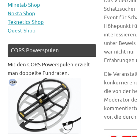
Das Video auf
Minelab Shop
Schatzsucher 
Nokta Shop
Event für Sch
Teknetics Shop
Höhepunkt für
Quest Shop
interessieren
unter Beweis 
CORS Powerspulen
war nicht nur
Erfahrungen 
Mit den CORS Powerspulen erzielt
man doppelte Fundraten.
Die Veranstal
konkurrierend
die von der b
Moderator des
kommentierte
vor, die durc