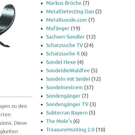
Markus Brüche
(7)
MetalDetecting Dan
(2)
Metallsonde.com
(7)
Mufänger
(19)
Sachsen Sondler
(12)
Schatzsuche TV
(24)
Schatzsuche X
(6)
Sondel Hexe
(4)
SondeldieWaldfee
(5)
Sondeln mit Seidel
(12)
Sondelnextrem
(37)
Sondengänger
(7)
Sondengänger TV
(3)
ngen zu den
Subterran Bayern
(5)
erten
The Mole’s
(6)
sions. Diese
TreasureHunting 2.0
(10)
igkeiten