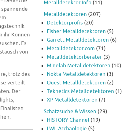
k – Deutsche
Metalldetektor.Info
(11)
es spannende
Metalldetektoren
(207)
nem
Detektorprofis
(20)
ngstechnik
Fisher Metalldetektoren
(5)
m ihr Können
Garrett Metalldetektoren
(6)
auschen. Es
Metalldetektor.com
(71)
ustausch von
Metalldetektorberater
(3)
Minelab Metalldetektoren
(10)
e, trotz des
Nokta Metalldetektoren
(3)
e verteilt,
Quest Metalldetektoren
(2)
hten. Der
Teknetics Metalldetektoren
(1)
ights,
XP Metalldetektoren
(7)
Finalisten
Schatzsuche & Wissen
(29)
chen.
HISTORY Channel
(19)
LWL-Archäologie
(5)