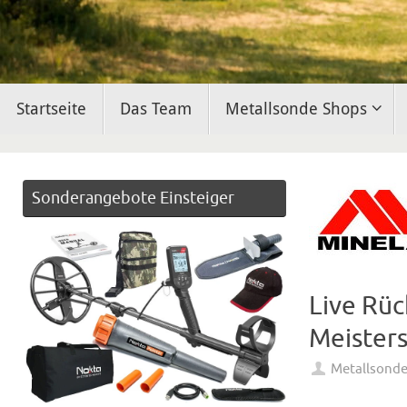
Zum
Startseite
Das Team
Metallsonde Shops
Inhalt
springen
Sonderangebote Einsteiger
Live Rüc
Meister
Metallsond