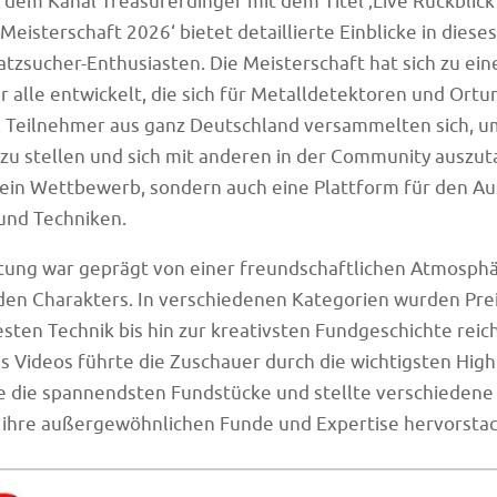
 dem Kanal Treasurerdinger mit dem Titel ‚Live Rückblic
Meisterschaft 2026‘ bietet detaillierte Einblicke in dies
atzsucher-Enthusiasten. Die Meisterschaft hat sich zu ei
 alle entwickelt, die sich für Metalldetektoren und Ortu
. Teilnehmer aus ganz Deutschland versammelten sich, u
zu stellen und sich mit anderen in der Community auszut
 ein Wettbewerb, sondern auch eine Plattform für den A
und Techniken.
tung war geprägt von einer freundschaftlichen Atmosphär
en Charakters. In verschiedenen Kategorien wurden Preis
esten Technik bis hin zur kreativsten Fundgeschichte reic
 Videos führte die Zuschauer durch die wichtigsten Highl
 die spannendsten Fundstücke und stellte verschiedene 
h ihre außergewöhnlichen Funde und Expertise hervorsta