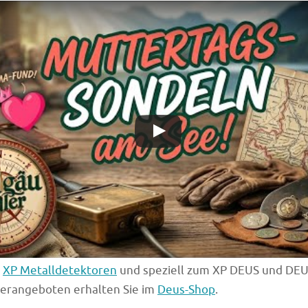
u
XP Metalldetektoren
und speziell zum XP DEUS und DEUS
derangeboten erhalten Sie im
Deus-Shop
.