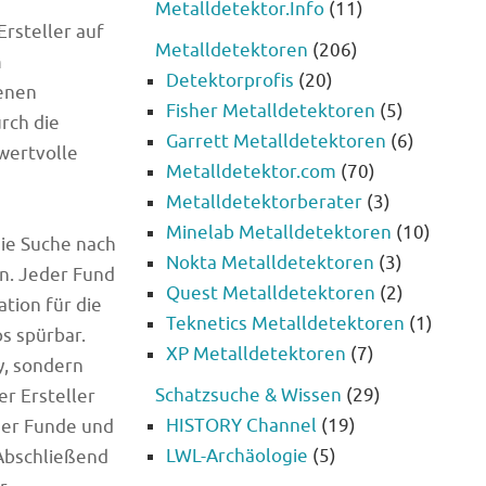
Metalldetektor.Info
(11)
rsteller auf
Metalldetektoren
(206)
m
Detektorprofis
(20)
genen
Fisher Metalldetektoren
(5)
rch die
Garrett Metalldetektoren
(6)
 wertvolle
Metalldetektor.com
(70)
Metalldetektorberater
(3)
Minelab Metalldetektoren
(10)
die Suche nach
Nokta Metalldetektoren
(3)
n. Jeder Fund
Quest Metalldetektoren
(2)
ation für die
Teknetics Metalldetektoren
(1)
s spürbar.
XP Metalldetektoren
(7)
y, sondern
Schatzsuche & Wissen
(29)
r Ersteller
HISTORY Channel
(19)
ner Funde und
LWL-Archäologie
(5)
 Abschließend