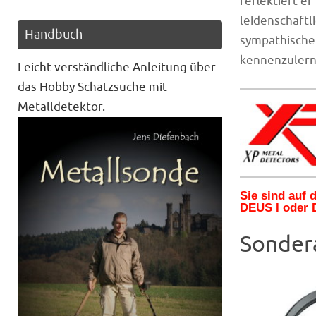
reflektiert e
leidenschaftl
Handbuch
sympathischen
kennenzulerne
Leicht verständliche Anleitung über
das Hobby Schatzsuche mit
Metalldetektor.
Sie sind auf
DEUS I oder 
Sonder