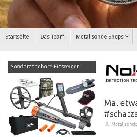
Zum
Startseite
Das Team
Metallsonde Shops
Inhalt
springen
Sonderangebote Einsteiger
Mal etw
#schatz
Metallsond