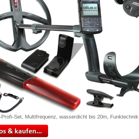
-Profi-Set, Multifrequenz, wasserdicht bis 20m, Funktechnik