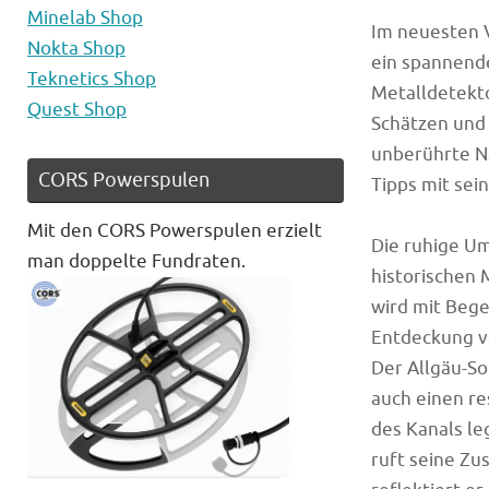
Minelab Shop
Im neuesten V
Nokta Shop
ein spannend
Teknetics Shop
Metalldetekto
Quest Shop
Schätzen und 
unberührte Na
CORS Powerspulen
Tipps mit sei
Mit den CORS Powerspulen erzielt
Die ruhige Um
man doppelte Fundraten.
historischen
wird mit Bege
Entdeckung v
Der Allgäu-So
auch einen re
des Kanals l
ruft seine Zu