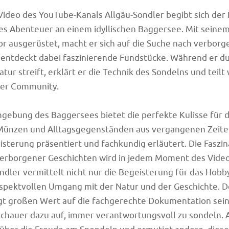
ideo des YouTube-Kanals Allgäu-Sondler begibt sich der E
es Abenteuer an einem idyllischen Baggersee. Mit seine
r ausgerüstet, macht er sich auf die Suche nach verbor
entdeckt dabei faszinierende Fundstücke. Während er du
tur streift, erklärt er die Technik des Sondelns und teilt
ner Community.
gebung des Baggersees bietet die perfekte Kulisse für 
 Münzen und Alltagsgegenständen aus vergangenen Zeite
isterung präsentiert und fachkundig erläutert. Die Faszin
erborgener Geschichten wird in jedem Moment des Video
ndler vermittelt nicht nur die Begeisterung für das Hobb
spektvollen Umgang mit der Natur und der Geschichte. De
egt großen Wert auf die fachgerechte Dokumentation sei
schauer dazu auf, immer verantwortungsvoll zu sondeln.