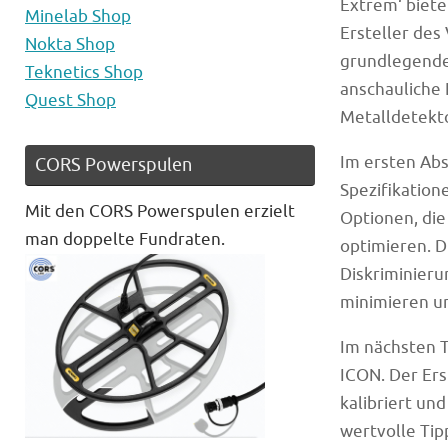
Extrem‘ biete
Minelab Shop
Ersteller des
Nokta Shop
grundlegenden
Teknetics Shop
anschauliche 
Quest Shop
Metalldetekto
Im ersten Abs
CORS Powerspulen
Spezifikation
Mit den CORS Powerspulen erzielt
Optionen, die
man doppelte Fundraten.
optimieren. D
Diskriminier
minimieren u
Im nächsten T
ICON. Der Ers
kalibriert un
wertvolle Tip