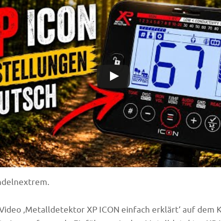
ndelnextrem.
ideo ‚Metalldetektor XP ICON einfach erklärt‘ auf dem 