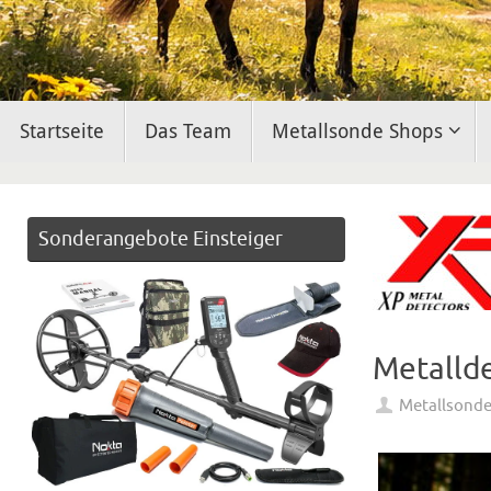
Zum
Startseite
Das Team
Metallsonde Shops
Inhalt
springen
Sonderangebote Einsteiger
Metallde
Metallsond