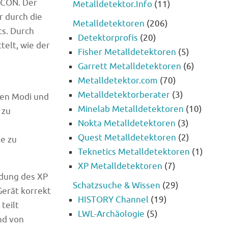
ICON. Der
Metalldetektor.Info
(11)
r durch die
Metalldetektoren
(206)
ts. Durch
Detektorprofis
(20)
elt, wie der
Fisher Metalldetektoren
(5)
Garrett Metalldetektoren
(6)
Metalldetektor.com
(70)
Metalldetektorberater
(3)
nen Modi und
Minelab Metalldetektoren
(10)
 zu
Nokta Metalldetektoren
(3)
Quest Metalldetektoren
(2)
e zu
Teknetics Metalldetektoren
(1)
XP Metalldetektoren
(7)
ndung des XP
Schatzsuche & Wissen
(29)
Gerät korrekt
HISTORY Channel
(19)
teilt
LWL-Archäologie
(5)
nd von