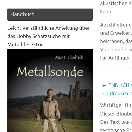
akustischen S
kann.
Handbuch
Abschließend 
Leicht verständliche Anleitung über
und Erweiteru
das Hobby Schatzsuche mit
beitragen, da
Metalldetektor.
Video endet 
für Anfänger 
ENDLICH r
Goldrausch i
Wichtiger Hi
Dieser Blogbei
Der Text wurd
technische Pr