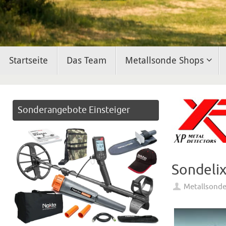
Zum
Startseite
Das Team
Metallsonde Shops
Inhalt
springen
Sonderangebote Einsteiger
Sondelix
Metallsond