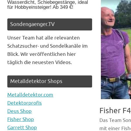
Wasserdicht, Schiebegestänge, ideal
für Hobbyeinsteiger! Ab 349 €!
Sondengaenger.TV
Unser Team hat alle relevanten
Schatzsucher- und Sondelkanäle im
Blick. Wir veröffentlichen hier
täglich die neuesten Videos.
Metalldetektor Shops
Metalldetektor.com
Detektorprofis
Fisher F
Deus Shop
Fisher Shop
Das Team Sond
Garrett Shop
mit einer Fis