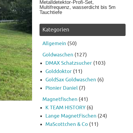
Metalldetektor-Profi-Set,
Multifrequenz, wasserdicht bis 5m
Tauchtiefe
Kategorien
Allgemein
(50)
Goldwaschen
(127)
DMAX Schatzsucher
(103)
Golddoktor
(11)
GoldSax Goldwaschen
(6)
Pionier Daniel
(7)
Magnetfischen
(41)
K TEAM HISTORY
(6)
Lange MagnetFischen
(24)
MaScottchen & Co
(11)