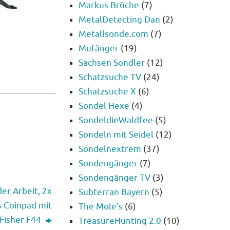
Markus Brüche
(7)
MetalDetecting Dan
(2)
Metallsonde.com
(7)
Mufänger
(19)
Sachsen Sondler
(12)
Schatzsuche TV
(24)
Schatzsuche X
(6)
Sondel Hexe
(4)
SondeldieWaldfee
(5)
Sondeln mit Seidel
(12)
Sondelnextrem
(37)
Sondengänger
(7)
Sondengänger TV
(3)
er Arbeit, 2x
Subterran Bayern
(5)
es Coinpad mit
The Mole’s
(6)
Fisher F44
TreasureHunting 2.0
(10)