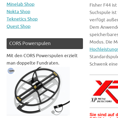
Minelab Shop
Fisher F44 is
Nokta Shop
Suchspule ist
Teknetics Shop
verfügt außer
Quest Shop
Dem Anwender
speicherbares
Modus. Die M
CORS Powerspulen
Hochleistung
Mit den CORS Powerspulen erzielt
Standardspule
man doppelte Fundraten.
Schwenk eine
Sie sind auf