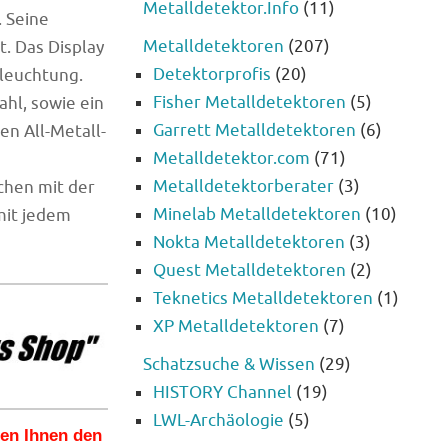
Metalldetektor.Info
(11)
 Seine
Metalldetektoren
(207)
t. Das Display
Detektorprofis
(20)
eleuchtung.
Fisher Metalldetektoren
(5)
l, sowie ein
Garrett Metalldetektoren
(6)
n All-Metall-
Metalldetektor.com
(71)
Metalldetektorberater
(3)
chen mit der
Minelab Metalldetektoren
(10)
mit jedem
Nokta Metalldetektoren
(3)
Quest Metalldetektoren
(2)
Teknetics Metalldetektoren
(1)
XP Metalldetektoren
(7)
Schatzsuche & Wissen
(29)
HISTORY Channel
(19)
LWL-Archäologie
(5)
len Ihnen den