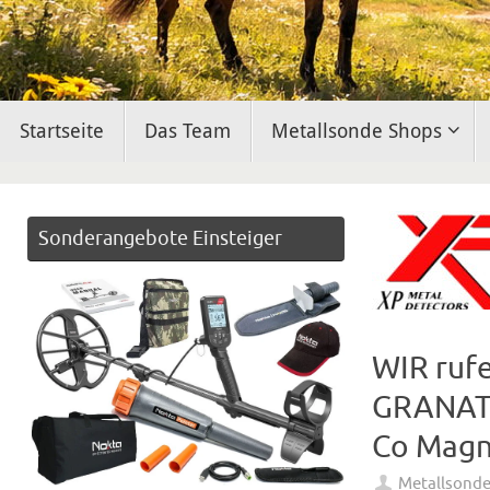
Zum
Startseite
Das Team
Metallsonde Shops
Inhalt
springen
Sonderangebote Einsteiger
WIR rufe
GRANATE
Co Magn
Metallsond