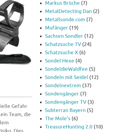
Markus Brüche
(7)
MetalDetecting Dan
(2)
Metallsonde.com
(7)
Mufänger
(19)
Sachsen Sondler
(12)
Schatzsuche TV
(24)
Schatzsuche X
(6)
Sondel Hexe
(4)
SondeldieWaldfee
(5)
Sondeln mit Seidel
(12)
Sondelnextrem
(37)
Sondengänger
(7)
Sondengänger TV
(3)
ielle Gefahr
Subterran Bayern
(5)
sein Team, die
The Mole’s
(6)
blem
TreasureHunting 2.0
(10)
siko. Dies