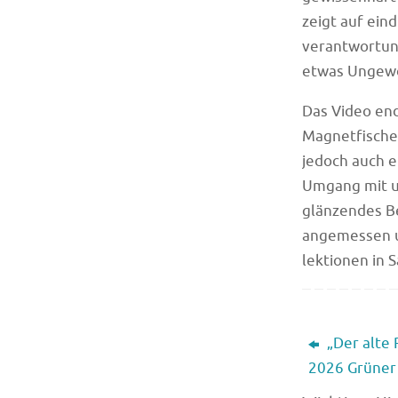
zeigt auf ein
verantwortung
etwas Ungewö
Das Video end
Magnetfische
jedoch auch 
Umgang mit u
glänzendes B
angemessen u
lektionen in 
„Der alte 
2026 Grüner 