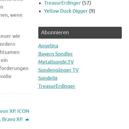
TreasurErdinger
(57)
rn
Yellow Duck Digger
(9)
hmen, wenn
Abonnieren
teuer wie
fordern
Angelina
chtsamen
Bayern Sondler
 ein
Metallsonde.TV
sforderungen
Sondengänger TV
volle
Sondelix
TreasurErdinger
von XP. ICON
t. Bravo XP.