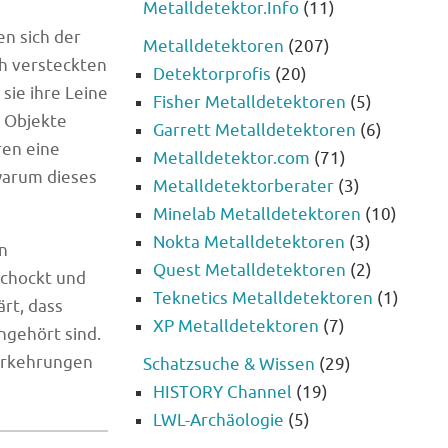
Metalldetektor.Info
(11)
n sich der
Metalldetektoren
(207)
h versteckten
Detektorprofis
(20)
sie ihre Leine
Fisher Metalldetektoren
(5)
e Objekte
Garrett Metalldetektoren
(6)
ren eine
Metalldetektor.com
(71)
warum dieses
Metalldetektorberater
(3)
Minelab Metalldetektoren
(10)
Nokta Metalldetektoren
(3)
n
Quest Metalldetektoren
(2)
schockt und
Teknetics Metalldetektoren
(1)
ärt, dass
XP Metalldetektoren
(7)
ngehört sind.
vorkehrungen
Schatzsuche & Wissen
(29)
HISTORY Channel
(19)
LWL-Archäologie
(5)