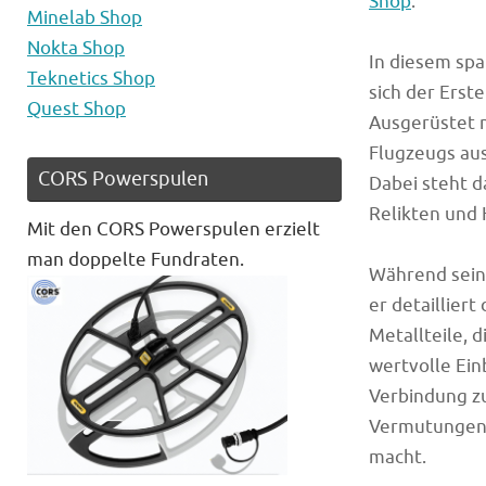
Shop
.
Minelab Shop
Nokta Shop
In diesem sp
Teknetics Shop
sich der Erst
Quest Shop
Ausgerüstet m
Flugzeugs aus
CORS Powerspulen
Dabei steht d
Relikten und 
Mit den CORS Powerspulen erzielt
man doppelte Fundraten.
Während seine
er detaillier
Metallteile, 
wertvolle Ein
Verbindung zu
Vermutungen 
macht.