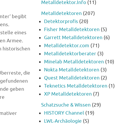
Metalldetektor.Info
(11)
Metalldetektoren
(207)
ter‘ begibt
Detektorprofis
(20)
lens.
Fisher Metalldetektoren
(5)
stelle eines
Garrett Metalldetektoren
(6)
ten Armee.
Metalldetektor.com
(71)
 historischen
Metalldetektorberater
(3)
Minelab Metalldetektoren
(10)
Nokta Metalldetektoren
(3)
Überreste, die
Quest Metalldetektoren
(2)
ig gefundenen
Teknetics Metalldetektoren
(1)
Funde geben
XP Metalldetektoren
(7)
are
Schatzsuche & Wissen
(29)
HISTORY Channel
(19)
rmativer
LWL-Archäologie
(5)