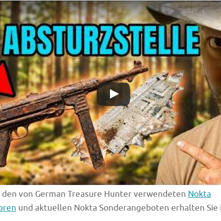
u den von German Treasure Hunter verwendeten
Nokta
oren
und aktuellen Nokta Sonderangeboten erhalten Sie