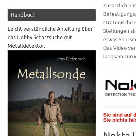
Zusätzlich ni
Befestigungsa
Handbuch
strategische
Leicht verständliche Anleitung über
Stellungen si
das Hobby Schatzsuche mit
etwas Spürsin
Metalldetektor.
Das Video ver
langsam zurü
Sie sind auf
Sie nichts fal
Nokta U