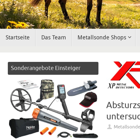
Zum
Startseite
Das Team
Metallsonde Shops
Inhalt
springen
Sonderangebote Einsteiger
Absturzs
untersuc
Metallsond