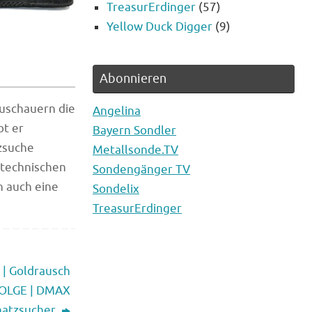
TreasurErdinger
(57)
Yellow Duck Digger
(9)
Abonnieren
Zuschauern die
Angelina
bt er
Bayern Sondler
tzsuche
Metallsonde.TV
 technischen
Sondengänger TV
n auch eine
Sondelix
TreasurErdinger
 | Goldrausch
 FOLGE | DMAX
hatzsucher