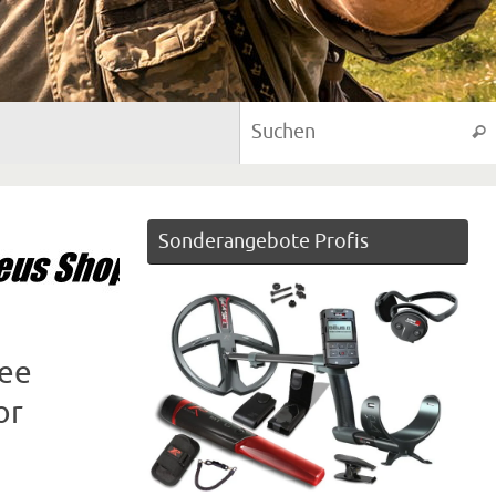
Suc
Sonderangebote Profis
mee
or