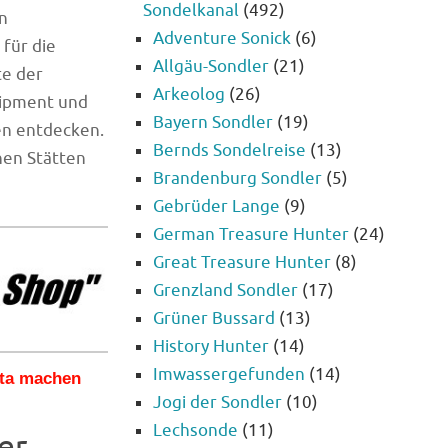
Sondelkanal
(492)
en
Adventure Sonick
(6)
für die
Allgäu-Sondler
(21)
te der
Arkeolog
(26)
uipment und
Bayern Sondler
(19)
en entdecken.
Bernds Sondelreise
(13)
chen Stätten
Brandenburg Sondler
(5)
Gebrüder Lange
(9)
German Treasure Hunter
(24)
Great Treasure Hunter
(8)
Grenzland Sondler
(17)
Grüner Bussard
(13)
History Hunter
(14)
Imwassergefunden
(14)
kta machen
Jogi der Sondler
(10)
Lechsonde
(11)
er