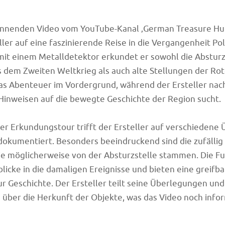
annenden Video vom YouTube-Kanal ‚German Treasure Hun
eller auf eine faszinierende Reise in die Vergangenheit Po
it einem Metalldetektor erkundet er sowohl die Absturz
 dem Zweiten Weltkrieg als auch alte Stellungen der Ro
as Abenteuer im Vordergrund, während der Ersteller nach
Hinweisen auf die bewegte Geschichte der Region sucht.
r Erkundungstour trifft der Ersteller auf verschiedene 
t dokumentiert. Besonders beeindruckend sind die zufäll
die möglicherweise von der Absturzstelle stammen. Die 
blicke in die damaligen Ereignisse und bieten eine greifb
r Geschichte. Der Ersteller teilt seine Überlegungen und
über die Herkunft der Objekte, was das Video noch info