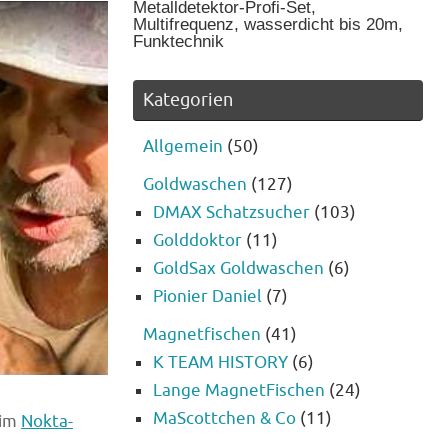
Metalldetektor-Profi-Set,
Multifrequenz, wasserdicht bis 20m,
Funktechnik
Kategorien
Allgemein
(50)
Goldwaschen
(127)
DMAX Schatzsucher
(103)
Golddoktor
(11)
GoldSax Goldwaschen
(6)
Pionier Daniel
(7)
Magnetfischen
(41)
K TEAM HISTORY
(6)
Lange MagnetFischen
(24)
MaScottchen & Co
(11)
 im
Nokta-