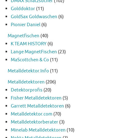
DMAX Schatzsucher
(102)
Golddoktor
(11)
GoldSax Goldwaschen
(6)
Pionier Daniel
(6)
Magnetfischen
(40)
K TEAM HISTORY
(6)
Lange MagnetFischen
(23)
MaScottchen & Co
(11)
Metalldetektor.Info
(11)
Metalldetektoren
(206)
Detektorprofis
(20)
Fisher Metalldetektoren
(5)
Garrett Metalldetektoren
(6)
Metalldetektor.com
(70)
Metalldetektorberater
(3)
Minelab Metalldetektoren
(10)
Nokta Metalldetektoren
(3)