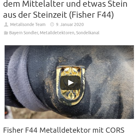
dem Mittelalter und etwas Stein
aus der Steinzeit (Fisher F44)
Metallsonde Team
9. Januar 2020
Bayern Sondler
,
Metalldetektoren
,
Sondelkanal
Fisher F44 Metalldetektor mit CORS