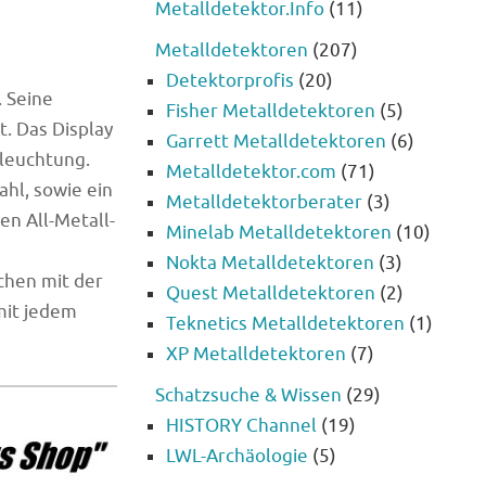
Metalldetektor.Info
(11)
Metalldetektoren
(207)
Detektorprofis
(20)
 Seine
Fisher Metalldetektoren
(5)
t. Das Display
Garrett Metalldetektoren
(6)
eleuchtung.
Metalldetektor.com
(71)
l, sowie ein
Metalldetektorberater
(3)
n All-Metall-
Minelab Metalldetektoren
(10)
Nokta Metalldetektoren
(3)
chen mit der
Quest Metalldetektoren
(2)
mit jedem
Teknetics Metalldetektoren
(1)
XP Metalldetektoren
(7)
Schatzsuche & Wissen
(29)
HISTORY Channel
(19)
LWL-Archäologie
(5)