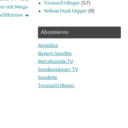
TreasurErdinger
(57)
ker mit Mega-
Yellow Duck Digger
(9)
Schlitzrose
Abonnieren
Angelina
Bayern Sondler
Metallsonde.TV
Sondengänger TV
Sondelix
TreasurErdinger