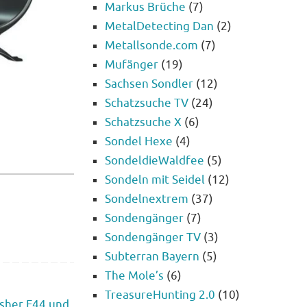
Markus Brüche
(7)
MetalDetecting Dan
(2)
Metallsonde.com
(7)
Mufänger
(19)
Sachsen Sondler
(12)
Schatzsuche TV
(24)
Schatzsuche X
(6)
Sondel Hexe
(4)
SondeldieWaldfee
(5)
Sondeln mit Seidel
(12)
Sondelnextrem
(37)
Sondengänger
(7)
Sondengänger TV
(3)
Subterran Bayern
(5)
The Mole’s
(6)
TreasureHunting 2.0
(10)
isher F44 und