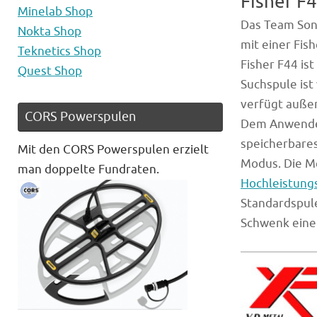
Fisher F
Minelab Shop
Das Team Sond
Nokta Shop
mit einer Fis
Teknetics Shop
Fisher F44 is
Quest Shop
Suchspule ist
verfügt außer
CORS Powerspulen
Dem Anwender
speicherbares
Mit den CORS Powerspulen erzielt
Modus. Die M
man doppelte Fundraten.
Hochleistung
Standardspule
Schwenk eine