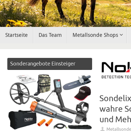
Zum
Startseite
Das Team
Metallsonde Shops
Inhalt
springen
Sonderangebote Einsteiger
Sondelix
wahre S
und Meh
Metallsond