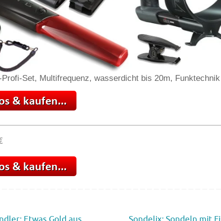
-Profi-Set, Multifrequenz, wasserdicht bis 20m, Funktechnik
€
dler: Etwas Gold aus
Sondelix: Sondeln mit F