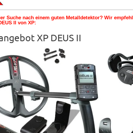
 der Suche nach einem guten Metalldetektor? Wir empfeh
DEUS II von XP:
angebot XP DEUS II