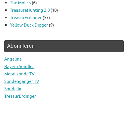
The Mole’s
(6)
TreasureHunting 2.0
(10)
TreasurErdinger
(57)
Yellow Duck Digger
(9)
Abonnieren
Angelina
Bayern Sondler
Metallsonde.TV
Sondengänger TV
Sondelix
TreasurErdinger