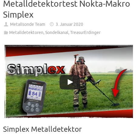
Metalldetektortest Nokta-Makro
Simplex
Metallsonde Team
3. Januar 2020
Metalldetektoren
,
Sondelkanal
,
TreasurErdinger
Simplex Metalldetektor