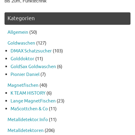
bis 20m, Funktechnik
Kategorien
Allgemein
(50)
Goldwaschen
(127)
DMAX Schatzsucher
(103)
Golddoktor
(11)
GoldSax Goldwaschen
(6)
Pionier Daniel
(7)
Magnetfischen
(40)
K TEAM HISTORY
(6)
Lange MagnetFischen
(23)
MaScottchen & Co
(11)
Metalldetektor.Info
(11)
Metalldetektoren
(206)