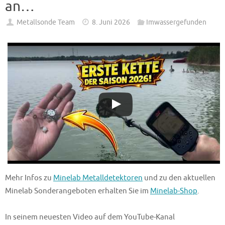
an…
Metallsonde Team
8. Juni 2026
Imwassergefunden
Mehr Infos zu
Minelab Metalldetektoren
und zu den aktuellen
Minelab Sonderangeboten erhalten Sie im
Minelab-Shop
.
In seinem neuesten Video auf dem YouTube-Kanal