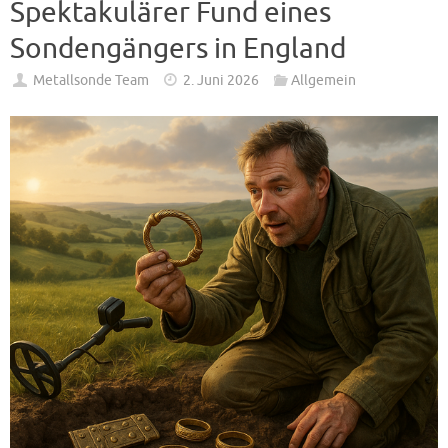
Spektakulärer Fund eines
Sondengängers in England
Metallsonde Team
2. Juni 2026
Allgemein