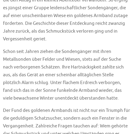
die den Alltag in ein kleines Abenteuer verwandeln. So erging
es jüngst einer Gruppe leidenschaftlicher Sondengänger, die
auf einer unscheinbaren Wiese ein goldenes Armband zutage
förderten. Die Geschichte dieser Entdeckung reicht zwanzig
Jahre zurück, als das Schmuckstück verloren ging und in
Vergessenheit geriet.
Schon seit Jahren ziehen die Sondengänger mit ihren
Metallsonden über Felder und Wiesen, stets auf der Suche
nach verborgenen Schätzen. Ihre Hartnäckigkeit zahlte sich
aus, als das Gerät an einer scheinbar alltäglichen Stelle
plötzlich Alarm schlug. Unter flachem Erdreich verborgen,
fand sich das in der Sonne funkelnde Armband wieder, das
viele bewachsene Winter unentdeckt überstanden hatte.
Der Fund des goldenen Armbands ist nicht nur ein Triumph für
die geduldigen Schatzsucher, sondern auch ein Fenster in die
Vergangenheit. Zahlreiche Fragen tauchen auf: Wem gehörte
das Schmuckstück und unter welchen Umständen ging es