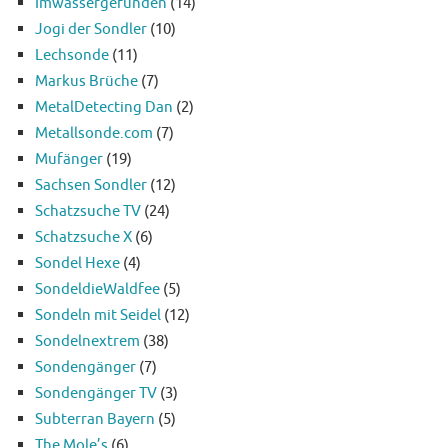
Imwassergefunden
(14)
Jogi der Sondler
(10)
Lechsonde
(11)
Markus Brüche
(7)
MetalDetecting Dan
(2)
Metallsonde.com
(7)
Mufänger
(19)
Sachsen Sondler
(12)
Schatzsuche TV
(24)
Schatzsuche X
(6)
Sondel Hexe
(4)
SondeldieWaldfee
(5)
Sondeln mit Seidel
(12)
Sondelnextrem
(38)
Sondengänger
(7)
Sondengänger TV
(3)
Subterran Bayern
(5)
The Mole’s
(6)