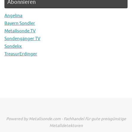
Abonnieren
Angelina
Bayern Sondler
Metallsonde.TV
Sondengänger TV
Sondelix
TreasurErdinger
Powered by Metallsonde.com - Fachhandel für gute preisgünstige
Metalldetektoren