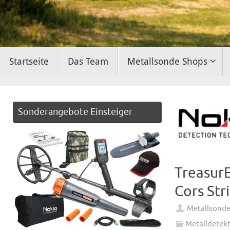
Zum
Startseite
Das Team
Metallsonde Shops
Inhalt
springen
Sonderangebote Einsteiger
Treasur
Cors Str
Metallsond
Metalldetek