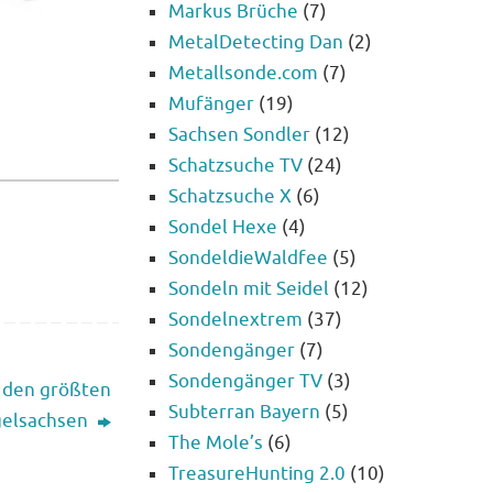
Markus Brüche
(7)
MetalDetecting Dan
(2)
Metallsonde.com
(7)
Mufänger
(19)
Sachsen Sondler
(12)
Schatzsuche TV
(24)
Schatzsuche X
(6)
Sondel Hexe
(4)
SondeldieWaldfee
(5)
Sondeln mit Seidel
(12)
Sondelnextrem
(37)
Sondengänger
(7)
Sondengänger TV
(3)
 den größten
Subterran Bayern
(5)
gelsachsen
The Mole’s
(6)
TreasureHunting 2.0
(10)