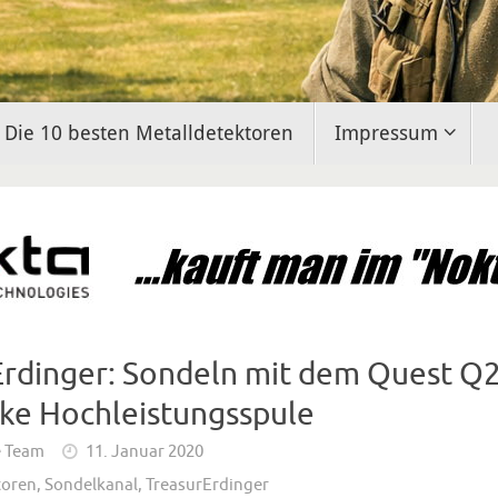
Die 10 besten Metalldetektoren
Impressum
Erdinger: Sondeln mit dem Quest Q
ike Hochleistungsspule
e Team
11. Januar 2020
toren
,
Sondelkanal
,
TreasurErdinger