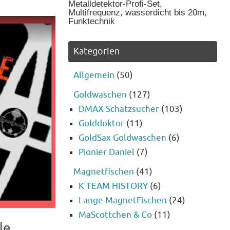
Metalldetektor-Profi-Set,
Multifrequenz, wasserdicht bis 20m,
Funktechnik
Kategorien
Allgemein
(50)
Goldwaschen
(127)
DMAX Schatzsucher
(103)
Golddoktor
(11)
GoldSax Goldwaschen
(6)
Pionier Daniel
(7)
Magnetfischen
(41)
K TEAM HISTORY
(6)
Lange MagnetFischen
(24)
MaScottchen & Co
(11)
le