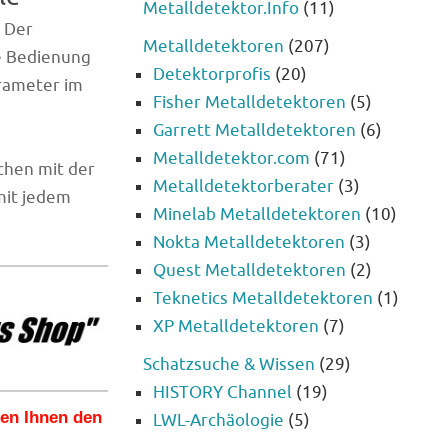
Metalldetektor.Info
(11)
 Der
Metalldetektoren
(207)
he Bedienung
Detektorprofis
(20)
arameter im
Fisher Metalldetektoren
(5)
Garrett Metalldetektoren
(6)
Metalldetektor.com
(71)
chen mit der
Metalldetektorberater
(3)
mit jedem
Minelab Metalldetektoren
(10)
Nokta Metalldetektoren
(3)
Quest Metalldetektoren
(2)
Teknetics Metalldetektoren
(1)
XP Metalldetektoren
(7)
Schatzsuche & Wissen
(29)
HISTORY Channel
(19)
len Ihnen den
LWL-Archäologie
(5)